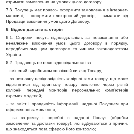
отримати замовлення на умовах цього договору.
7.3. Покупець має право:– оформити замовлення в Інтернет-
магазині; – оформити електронний договір; – вимагати від
Продавця виконання умов цього Договору.
8. Відповідальність сторін
8.1. Сторони несуть відповідальність за невиконання або
неналежне виконання умов цього договору в порядку,
передбаченому цим договором та чинним законодавством
України.
8.2. Продавець не несе відповідальності за:
– змінений виробником зовнішній вигляд Товару;
– за незначн
у
невідповідність колірної гами товару, що може
відрізнятися від оригіналу товару виключно через різній
колірній передачі моніторів персональних комп’ютерів
окремих моделей;
– за зміст і правдивість інформації, наданої Покупцем при
оформленні замовлення;
– за затримку і перебої в наданні Послуг (обробки
замовлення та доставки товару), які відбуваються з причин,
що знаходяться поза сферою його контролю;