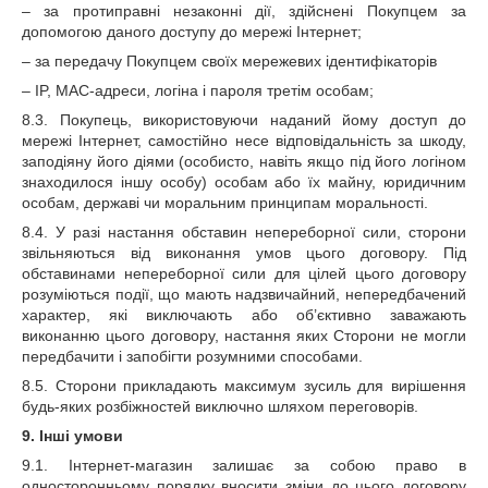
– за протиправні незаконні дії, здійснені Покупцем за
допомогою даного доступу до мережі Інтернет;
– за передачу Покупцем своїх мережевих ідентифікаторів
– IP, MAC-адреси, логіна і пароля третім особам;
8.3. Покупець, використовуючи наданий йому доступ до
мережі Інтернет, самостійно несе відповідальність за шкоду,
заподіяну його діями (особисто, навіть якщо під його логіном
знаходилося іншу особу) особам або їх майну, юридичним
особам, державі чи моральним принципам моральності.
8.4. У разі настання обставин непереборної сили, сторони
звільняються від виконання умов цього договору. Під
обставинами непереборної сили для цілей цього договору
розуміються події, що мають надзвичайний, непередбачений
характер, які виключають або об’єктивно заважають
виконанню цього договору, настання яких Сторони не могли
передбачити і запобігти розумними способами.
8.5. Сторони прикладають максимум зусиль для вирішення
будь-яких розбіжностей виключно шляхом переговорів.
9. Інші умови
9.1. Інтернет-магазин залишає за собою право в
односторонньому порядку вносити зміни до цього договору