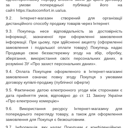
за умови попередньої публікації його на
сайті https://autocomfort.in.ua/ua.
9.2. Інтернет-магазин створений для організації
дистанційного способу продажу товарів через Інтернет.
9.3. Покупець несе відповідальність за достовірність
інформації, зазначеної при оформленні замовлення
інформації. При цьому, при здійсненні акцепту (оформленні
замовлення і подальшої оплати товару) Покупець надає
Продавцю свою беззастережну згоду на збір, обробку,
зберігання, використання своїх персональних даних, в
розумінні ЗУ «Про захист персональних даних».
9.4. Оплата Покупцем оформленого в Інтернет-магазині
замовлення означає повну згоду Покупця з умовами
договору купівлі-продажу (публічної оферти)
9.5. Фактичною датою електронного угоди між сторонами є
дата прийняття умов, відповідно до ст. 11 Закону України
«Про електронну комерцію»
9.6. Використання ресурсу Інтернет-магазину для
попереднього перегляду товару, а також для оформлення
замовлення для Покупця є безкоштовним.
9.7. Інформація, яку надає Покупцем є конфіденційною.