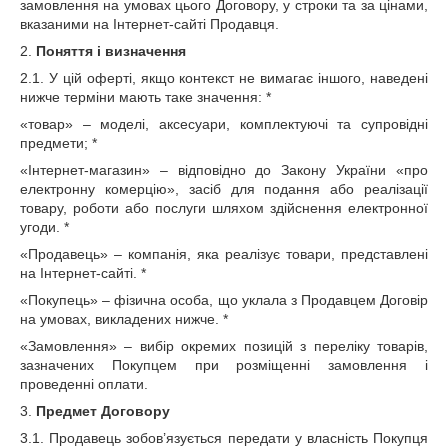
замовлення на умовах цього Договору, у строки та за цінами,
вказаними на Інтернет-сайті Продавця.
2.
Поняття і визначення
2.1. У цій оферті, якщо контекст не вимагає іншого, наведені
нижче терміни мають таке значення: *
«товар» – моделі, аксесуари, комплектуючі та супровідні
предмети; *
«Інтернет-магазин» – відповідно до Закону України «про
електронну комерцію», засіб для подання або реалізації
товару, роботи або послуги шляхом здійснення електронної
угоди. *
«Продавець» – компанія, яка реалізує товари, представлені
на Інтернет-сайті. *
«Покупець» – фізична особа, що уклала з Продавцем Договір
на умовах, викладених нижче. *
«Замовлення» – вибір окремих позицій з переліку товарів,
зазначених Покупцем при розміщенні замовлення і
проведенні оплати.
3.
Предмет Договору
3.1. Продавець зобов’язується передати у власність Покупця