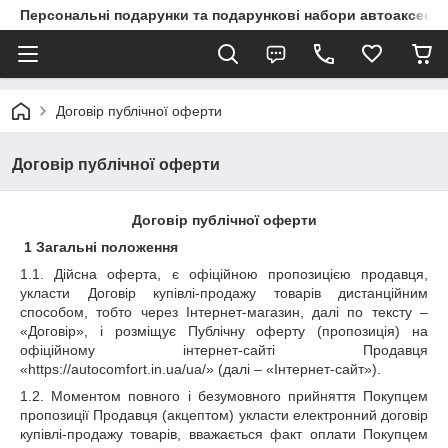
Персональні подарунки та подарункові набори автоаксесуа
Договір публічної оферти
Договір публічної оферти
Договір публічної оферти
1 Загальні положення
1.1. Дійсна оферта, є офіційною пропозицією продавця
,
укласти Договір купівлі-продажу товарів дистанційним
способом, тобто через Інтернет-магазин, далі по тексту –
«Договір», і розміщує Публічну оферту (пропозиція) на
офіційному інтернет-сайті Продавця
«https://autocomfort.in.ua/ua/» (далі – «Інтернет-сайт»).
1.2. Моментом повного і безумовного прийняття Покупцем
пропозиції Продавця (акцептом) укласти електронний договір
купівлі-продажу товарів, вважається факт оплати Покупцем