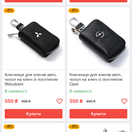
–8%
–8%
Ключниця для ключів авто,
Ключниця для ключів авто,
чохол на ключ із логотипом
чохол на ключ із логотипом
Mitsubishi
Opel
В наявності
В наявності
550
550
₴
₴
600 ₴
600 ₴
Купити
Купити
–8%
–8%