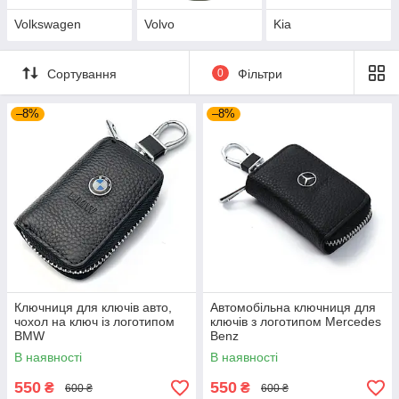
Volkswagen
Volvo
Kia
Сортування
0
Фільтри
–8%
–8%
Ключниця для ключів авто,
Автомобільна ключниця для
чохол на ключ із логотипом
ключів з логотипом Mercedes
BMW
Benz
В наявності
В наявності
550
550
₴
₴
600 ₴
600 ₴