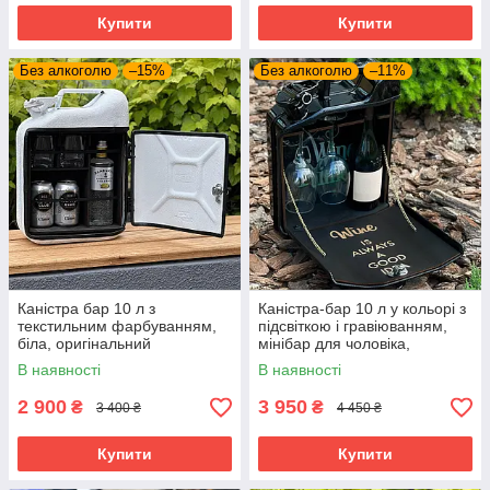
Купити
Купити
Без алкоголю
–15%
Без алкоголю
–11%
Каністра бар 10 л з
Каністра-бар 10 л у кольорі з
текстильним фарбуванням,
підсвіткою і гравіюванням,
біла, оригінальний
мінібар для чоловіка,
подарунок, міні бар
подарунок шефу, чоловікові,
В наявності
В наявності
другові
2 900
3 950
₴
₴
3 400 ₴
4 450 ₴
Купити
Купити