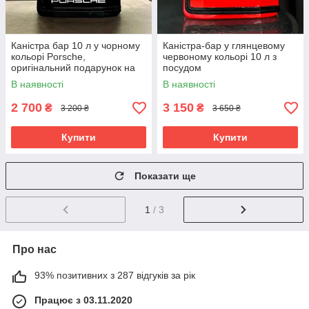
Каністра бар 10 л у чорному
Каністра-бар у глянцевому
кольорі Porsche,
червоному кольорі 10 л з
оригінальний подарунок на
посудом
день народження
В наявності
В наявності
2 700
3 150
₴
₴
3 200 ₴
3 650 ₴
Купити
Купити
Показати ще
1
/ 3
Про нас
93% позитивних з 287 відгуків за рік
Працює з 03.11.2020