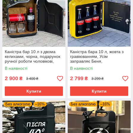
Каністра бар 10 л з двома
Каністра бара 10 л, жовта з
келихами, чорна, подарунок
гравіюванням, Усім
ручної роботи чоловікові,
заправляє Беня,
хлопцю
оригінальний подарунок
В наявності
В наявності
військовому
2 900
2 799
₴
₴
3 400 ₴
3 299 ₴
Купити
Купити
Без алкоголю
–16%
Без алкоголю
–16%