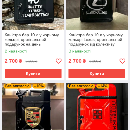
Каністра бар 10 л у чорному
Каністра бар 10 л у чорному
кольорі, оригінальний
кольорі Lexus, оригінальний
подарунок на день
подарунок від колективу
народження
В наявності
В наявності
2 700
2 700
₴
₴
3 200 ₴
3 200 ₴
Купити
Купити
Без алкоголю
–16%
Без алкоголю
–14%