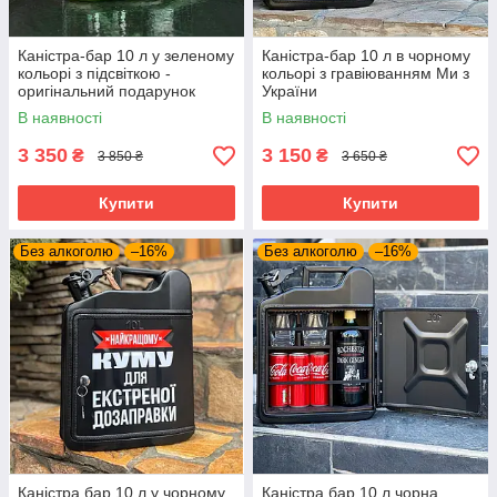
Каністра-бар 10 л у зеленому
Каністра-бар 10 л в чорному
кольорі з підсвіткою -
кольорі з гравіюванням Ми з
оригінальний подарунок
України
автолюбителю, чоловікові,
В наявності
В наявності
хлопцеві, шефу
3 350
3 150
₴
₴
3 850 ₴
3 650 ₴
Купити
Купити
Без алкоголю
–16%
Без алкоголю
–16%
Каністра бар 10 л у чорному
Каністра бар 10 л чорна,