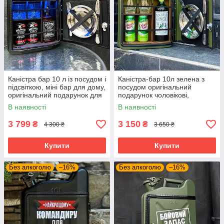
Каністра бар 10 л із посудом і
Каністра-бар 10л зелена з
підсвіткою, міні бар для дому,
посудом оригінальний
оригінальний подарунок для
подарунок чоловікові,
чоловіка
військовому, комбату,
В наявності
В наявності
побратиму
3 799
3 150
₴
₴
4 300 ₴
3 650 ₴
Купити
Купити
Без алкоголю
–16%
Без алкоголю
–16%