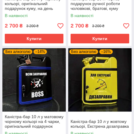
кольорі, оригінальний
подарунок ручної роботи
подарунок куму, на день
чоловікові, братові, куму
народження
В наявності
В наявності
2 700
2 700
₴
₴
3 200 ₴
3 200 ₴
Купити
Купити
Без алкоголю
–14%
Без алкоголю
–16%
Каністра-бар 10 л у матовому
чорному кольорі на 4 чарки,
Каністра-бар 10 л у жовтому
оригінальний подарунок
кольорі, Екстрена дозаправка
шефу, босу, скрипу
В наявності
В наявності