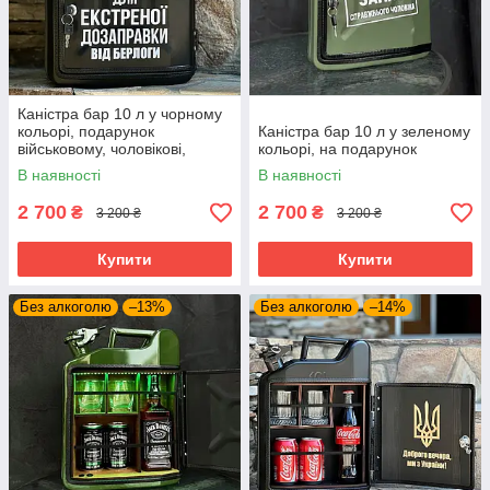
Каністра бар 10 л у чорному
кольорі, подарунок
Каністра бар 10 л у зеленому
військовому, чоловікові,
кольорі, на подарунок
шефу, командиру
В наявності
В наявності
2 700
2 700
₴
₴
3 200 ₴
3 200 ₴
Купити
Купити
Без алкоголю
–13%
Без алкоголю
–14%