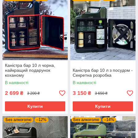
Каністра бар 10 л чорна,
найкращий подарунок
Каністра бар 10 л з посудом -
коханому
Секретна розробка
В наявності
В наявності
2 699
3 150
₴
₴
3 200 ₴
3 650 ₴
Купити
Купити
Без алкоголю
–12%
Без алкоголю
–14%