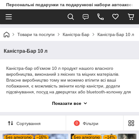
Персональні подарунки та подарункові набори автоаксесуа
Товари та послуги
Каністра-Бар
Каністра-Бар 10 л
Каністра-Бар 10 л
Каністра-бар об'ємом 10 л продукт нашого власного
виробництва, виконаний з якісних та міцних матеріалів.
Власне виробництво тому ми можемо втілити всі ваші
побажання, є можливість змінити колір каністри, додати
підсвічування, посуд на дверцятах або bluetooth-колонку для
ще кращого настрою!
Показати все
А якщо хочете індивідуально зробити подарунок зробимо
ваше гравіювання з внутрішньої сторони дверцят!
При замовленні напис наносимо у подарунок!
Сортування
0
Фільтри
Без алкоголю
–16%
Без алкоголю
–14%