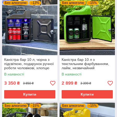
Без алкоголю
–13%
Без алкоголю
–15%
Каністра бар 10 л, чорна з
Каністра бар 10 л з
підсвіткою, подарунок ручної
текстильним фарбуванням,
роботи чоловікові, хлопцю
лайм, незвичайний
подарунок на будь-яке свято
В наявності
В наявності
3 350
2 899
₴
₴
3 850 ₴
3 399 ₴
Купити
Купити
Без алкоголю
–15%
Без алкоголю
–15%