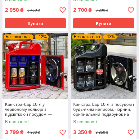
2 950
2 700
₴
₴
3 450 ₴
3 200 ₴
Купити
Купити
Без алкоголю
–12%
Без алкоголю
–13%
Каністра-бар 10 л у
Каністра бар 10 л із посудом і
червоному кольорі з
будь-яким написом, чорний,
підсвіткою і посудом —
оригінальний подарунок на
оригінальний подарунок на
день народження
В наявності
В наявності
день народження
3 799
3 350
₴
₴
4 300 ₴
3 850 ₴