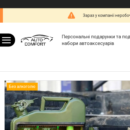
Зараз у компанії неробо
Персональні подарунки та по
набори автоаксесуарів
Без алкоголю