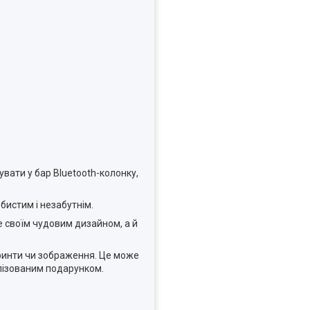
увати у бар Bluetooth-колонку,
бистим і незабутнім.
е своїм чудовим дизайном, а й
принти чи зображення. Це може
лізованим подарунком.