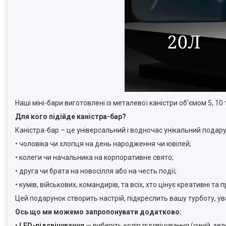
Наші міні-бари виготовлені із металевої каністри об'ємом 5, 10 
Для кого підійде каністра-бар?
Каністра-бар – це універсальний і водночас унікальний подар
• чоловіка чи хлопця на день народження чи ювілей;
• колеги чи начальника на корпоративне свято;
• друга чи брата на новосілля або на честь події;
• кумів, військових, командирів, та всіх, хто цінує креативні та
Цей подарунок створить настрій, підкреслить вашу турботу, ува
Ось що ми можемо запропонувати додатково:
•
LED-підсвічування
— виберіть колір підсвічування (синій, зе