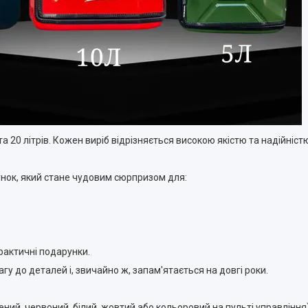
та 20 літрів. Кожен виріб відрізняється високою якістю та надійніст
унок, який стане чудовим сюрпризом для:
 практичні подарунки.
гу до деталей і, звичайно ж, запам'ятається на довгі роки.
лений, червоний, білий, жовтий або кольоровий на пульті управлінн