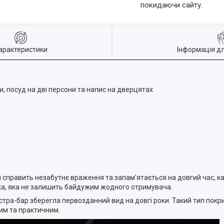
покидаючи сайту.
арактеристики
Інформація д
ки, посуд на дві персони та напис на дверцятах
 справить незабутнє враження та запам'ятається на довгий час, ка
ка, яка не залишить байдужим жодного отримувача.
ра-бар зберегла первозданний вид на довгі роки. Такий тип покри
им та практичним.