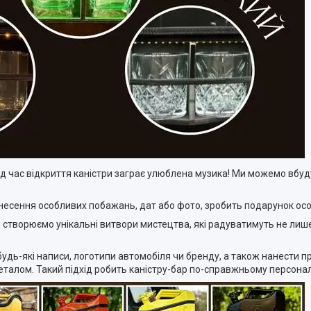
під час відкриття каністри заграє улюблена музика! Ми можемо вбуд
несення особливих побажань, дат або фото, зробить подарунок осо
 створюємо унікальні витвори мистецтва, які радуватимуть не лиш
 будь-які написи, логотипи автомобіля чи бренду, а також нанести 
еталом. Такий підхід робить каністру-бар по-справжньому персона