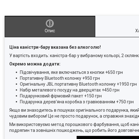
Опис
Х
Ціна каністри-бару вказана без алкоголю!
У вартість входить: каністра-бар у вибраному кольорі, 2 склян
Окремо можна додати:
Підсвічування, яке включається з кнопки +650 грн
Портативну Bluetooth колонку +950 грн
Оригінальну JBL портативну Bluetooth колонку +1950 грн
Набір металевого посуду на дверцятах +450 грн
Подарунковий фірмовий пакет +150 грн
Подарунка дерев'яна коробка з гравіюванням +750 грн
Якщо ви знаходитесь в пошуках оригінального подарунка, який
чудовим вибором! Це не просто подарунок, а справжня знахід
Ми використовуємо метод порошкового фарбування, щоб каніст
подряпин та зовнішніх пошкоджень, що робить його довговічн