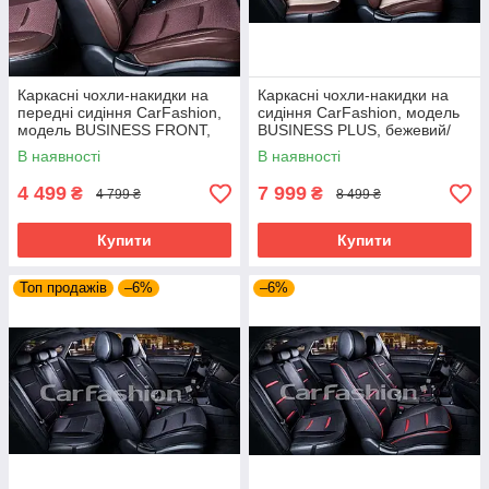
Каркасні чохли-накидки на
Каркасні чохли-накидки на
передні сидіння CarFashion,
сидіння CarFashion, модель
модель BUSINESS FRONT,
BUSINESS PLUS, бежевий/
коричневий/коричневий
коричневий
В наявності
В наявності
4 499
7 999
₴
₴
4 799 ₴
8 499 ₴
Купити
Купити
Топ продажів
–6%
–6%