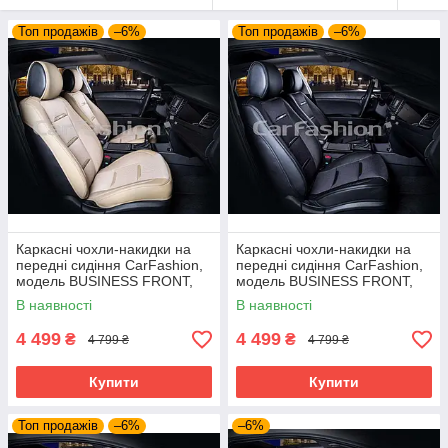
Топ продажів
–6%
Топ продажів
–6%
Каркасні чохли-накидки на
Каркасні чохли-накидки на
передні сидіння CarFashion,
передні сидіння CarFashion,
модель BUSINESS FRONT,
модель BUSINESS FRONT,
бежевий/бежевий
чорний/чорний
В наявності
В наявності
4 499
4 499
₴
₴
4 799 ₴
4 799 ₴
Купити
Купити
Топ продажів
–6%
–6%