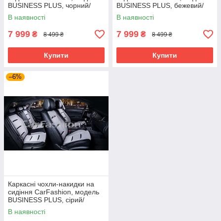
BUSINESS PLUS, чорний/
BUSINESS PLUS, бежевий/
сірий
бежевий
В наявності
В наявності
7 999
7 999
₴
₴
8 499 ₴
8 499 ₴
Купити
Купити
–6%
Каркасні чохли-накидки на
сидіння CarFashion, модель
BUSINESS PLUS, сірий/
чорний
В наявності