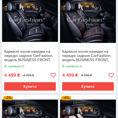
Каркасні чохли-накидки на
Каркасні чохли-накидки на
передні сидіння CarFashion,
передні сидіння CarFashion,
модель BUSINESS FRONT,
модель BUSINESS FRONT,
чорний/сірий
чорний/червоний
В наявності
В наявності
4 499
4 499
₴
₴
4 799 ₴
4 799 ₴
Купити
Купити
–6%
–6%