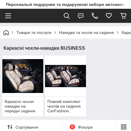
Персональні подарунки та подарункові набори автоаксесуа
Товари та послуги
Накидки та чохли на сидіння
Карк
Каркасні чохли-накидки BUSINESS
Каркасні чохли-
Повний комплект
накидки на
чохлів на сидіння
передні сидіння
CarFashion,
CarFashion,
модель BUSINESS
модель BUSINESS
PLUS
FRONT
Сортування
0
Фільтри