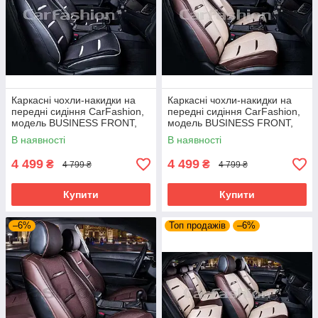
Каркасні чохли-накидки на
Каркасні чохли-накидки на
передні сидіння CarFashion,
передні сидіння CarFashion,
модель BUSINESS FRONT,
модель BUSINESS FRONT,
чорний/білий
бежевий/коричневий
В наявності
В наявності
4 499
4 499
₴
₴
4 799 ₴
4 799 ₴
Купити
Купити
–6%
Топ продажів
–6%