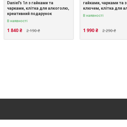
Daniel's 1л з гайками та
гайками, чарками та 
чарками, клітка для алкоголю,
ключем, клітка для 
креативний подарунок
В наявності
В наявності
1 840 ₴
1 990 ₴
2 190 ₴
2 290 ₴