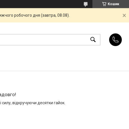
Кошик
жчого робочого дня (завтра, 08.08).
адовго!
 силу, відкручуючи десятки гайок.