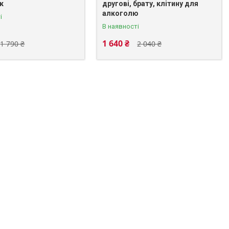
к
другові, брату, клітину для
алкоголю
і
В наявності
1 640 ₴
1 790 ₴
2 040 ₴