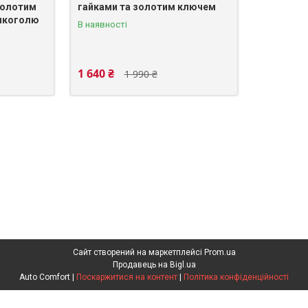
золотим
гайками та золотим ключем
алкоголю
В наявності
1 640 ₴
1 990 ₴
Сайт створений на маркетплейсі
Prom.ua
Продавець на Bigl.ua
Auto Comfort |
Поскаржитися на контент
|
Політика конфіденційності