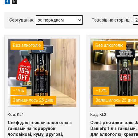
Без алкоголю
Без алкоголю
–19%
–17%
Залишилось 25 днів
Залишилось 25 днів
KL1
KL2
Сейф для пляшки алкоголю з
Сейф для алкоголю J
гайками на подарунок
Daniel's 1 л з гайками,
чоловікові, куму, другові,
для алкоголю, креат