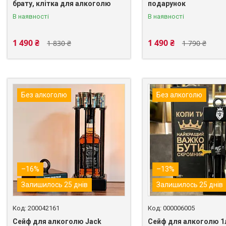
брату, клітка для алкоголю
подарунок
В наявності
В наявності
1 490 ₴
1 490 ₴
1 830 ₴
1 790 ₴
Без алкоголю
Без алкоголю
–16%
–13%
Залишилось 25 днів
Залишилось 25 днів
200042161
000006005
Сейф для алкоголю Jack
Сейф для алкоголю 1