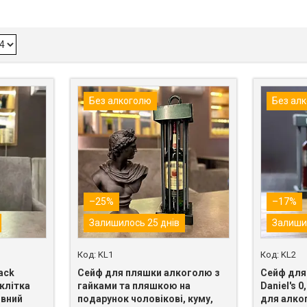
Без алкоголю
Без ал
–25%
–17%
Залишилось 25 днів
Залиши
KL1
KL2
ack
Сейф для пляшки алкоголю з
Сейф для
 клітка
гайками та пляшкою на
Daniel's 0
ивний
подарунок чоловікові, куму,
для алко