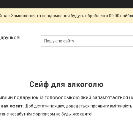
й час. Замовлення та повідомлення будуть оброблені з 09:00 найбли
дарункові
Сейф для алкоголю
ивний подарунок із головоломкою,який запам’ятається н
і
вау-ефект.
Щоб дістати пляшку, доведеться проявити кмітливість і
 стане незабутнім сюрпризом на будь-яке свято!