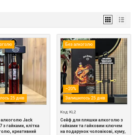
коголю
Без алкоголю
–20%
лось 25 днів
Залишилось 25 днів
KL2
 алкоголю Jack
Сейф для пляшки алкоголю з
,7 з гайками, клітка
гайками та гайковим ключем
голю, креативний
на подарунок чоловікові, куму,