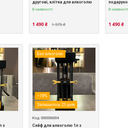
другові, клітка для алкоголю
подаруно
В наявності
В наявност
1 490 ₴
1 490 ₴
1 975 ₴
Без алкоголю
–18%
Залишилось 25 днів
000006004
л з
Сейф для алкоголю 1л з