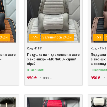
4 дні
–5%
Залишилось 24 дні
–5%
41151
41149
ик в авто
Подушка на підголовник в авто
Подушка 
»
з еко-шкіри «MONACO» сірий/
з еко-шк
сірий
шоколад
В наявності
В наявност
950 ₴
950 ₴
1 000 ₴
1