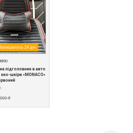
Залишилось 24 дні
4890
на підголовник в авто
з еко-шкіри «MONACO»
ервоний
і
 000 ₴