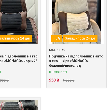
Залишилось 24 дні
–5%
Залишилось 24 дні
41150
на підголовник в авто
Подушка на підголовник в авто
іри «MONACO» чорний/
з еко-шкіри «MONACO»
бежевий/шоколад
і
В наявності
950 ₴
 000 ₴
1 000 ₴