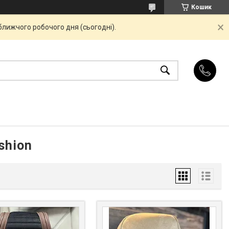
Кошик
ближчого робочого дня (сьогодні).
shion