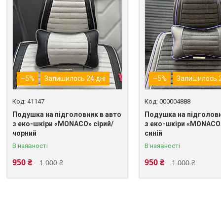
–5%
Залишилось 24 дні
–5%
Залишилось 2
41147
000004888
Подушка на підголовник в авто
Подушка на підголовн
з еко-шкіри «MONACO» сірий/
з еко-шкіри «MONACO
чорний
синій
В наявності
В наявності
950 ₴
950 ₴
1 000 ₴
1 000 ₴