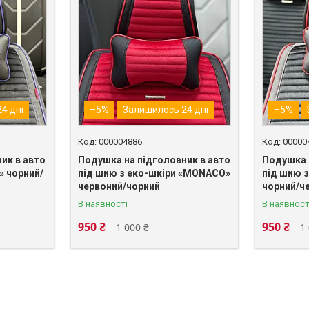
4 дні
–5%
Залишилось 24 дні
–5%
000004886
00000
ик в авто
Подушка на підголовник в авто
Подушка 
» чорний/
під шию з еко-шкіри «MONACO»
під шию 
червоний/чорний
чорний/ч
В наявності
В наявност
950 ₴
950 ₴
1 000 ₴
1