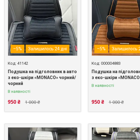
–5%
Залишилось 24 дні
–5%
Залишилось 2
41142
000004883
Подушка на підголовник в авто
Подушка на підголовн
з еко-шкіри «MONACO» чорний/
з еко-шкіри «MONACO
чорний
В наявності
В наявності
950 ₴
950 ₴
1 000 ₴
1 000 ₴