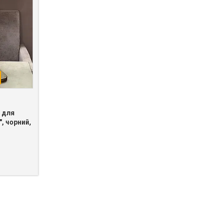
 для
, чорний,