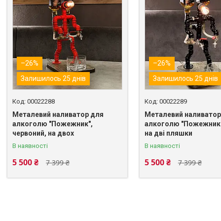
–26%
–26%
Залишилось 25 днів
Залишилось 25 днів
00022288
00022289
Металевий наливатор для
Металевий наливатор
алкоголю "Пожежник",
алкоголю "Пожежник"
червоний, на двох
на дві пляшки
В наявності
В наявності
5 500 ₴
5 500 ₴
7 399 ₴
7 399 ₴