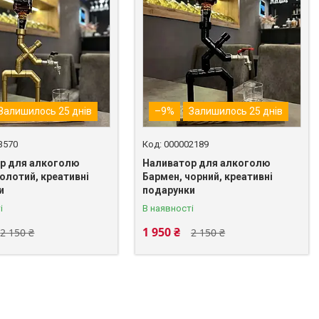
Залишилось 25 днів
–9%
Залишилось 25 днів
3570
000002189
р для алкоголю
Наливатор для алкоголю
олотий, креативні
Бармен, чорний, креативні
и
подарунки
і
В наявності
1 950 ₴
2 150 ₴
2 150 ₴