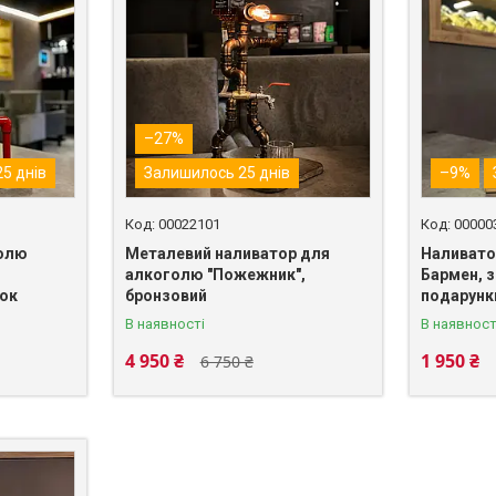
–27%
5 днів
Залишилось 25 днів
–9%
00022101
00000
голю
Металевий наливатор для
Наливато
алкоголю "Пожежник",
Бармен, з
нок
бронзовий
подарунк
В наявності
В наявност
4 950 ₴
1 950 ₴
6 750 ₴