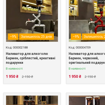
–9%
Залишилось 25 днів
–9%
Залишилось 2
000002188
000004709
Наливатор для алкоголю
Наливатор для алко
Бармен, сріблястий, креативні
Бармен, червоний,
подарунки
оригінальний подару
В наявності
В наявності
1 950 ₴
1 950 ₴
2 150 ₴
2 150 ₴