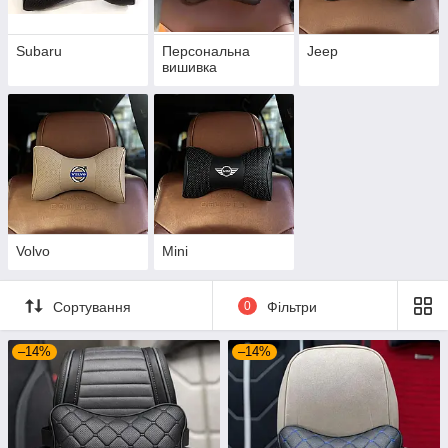
Subaru
Персональна
Jeep
вишивка
Volvo
Mini
Сортування
0
Фільтри
–14%
–14%