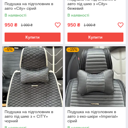
Подушка на підголовник в
авто під шию з «City»
авто «City» сірий
бежевий
В наявності
В наявності
950
950
₴
₴
1 000 ₴
1 000 ₴
Купити
Купити
–5%
–15%
Подушка на підголовник в
Подушка на підголовник в
авто під шию з « CITY»
авто з еко-шкіри «Imperial»
чорний
сірий
В наявності
В наявності