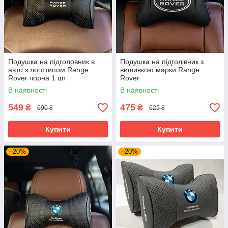
Подушка на підголовник в
Подушка на підголівник з
авто з логотипом Range
вишивкою марки Range
Rover чорна 1 шт
Rover
В наявності
В наявності
549
475
₴
₴
690 ₴
625 ₴
Купити
Купити
–20%
–20%