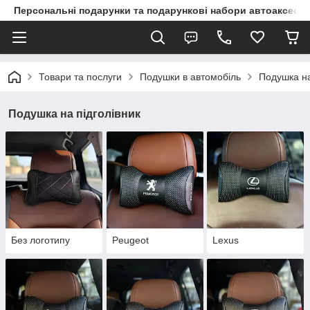
Персональні подарунки та подарункові набори автоаксесуа
Товари та послуги
Подушки в автомобіль
Подушка на
Подушка на підголівник
Без логотипу
Peugeot
Lexus