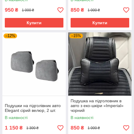
950
850
₴
₴
1 000 ₴
1 000 ₴
Купити
Купити
–12%
–15%
Подушка на підголовник в
Подушки на підголівник авто
авто з еко-шкіри «Imperial»
Elegant сірий велюр, 2 шт.
чорний
В наявності
В наявності
1 150
850
₴
₴
1 300 ₴
1 000 ₴