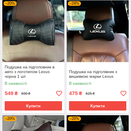
–20%
–24%
Подушка на підголовник в
авто з логотипом Lexus
Подушка на підголівник з
чорна 1 шт
вишивкою марки Lexus
В наявності
В наявності
549
475
₴
₴
690 ₴
625 ₴
Купити
Купити
–20%
–20%