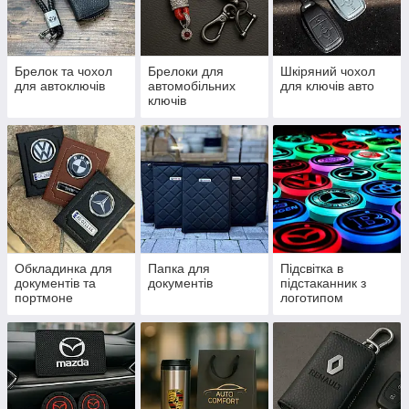
Брелок та чохол
Брелоки для
Шкіряний чохол
для автоключів
автомобільних
для ключів авто
ключів
Обкладинка для
Папка для
Підсвітка в
документів та
документів
підстаканник з
портмоне
логотипом
автомобіля