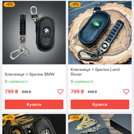
–6%
–6%
Ключниця + брелок Land
Ключниця + брелок BMW
Rover
В наявності
В наявності
799
799
₴
₴
848 ₴
848 ₴
Купити
Купити
–6%
–6%