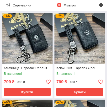
Сортування
0
Фільтри
–6%
–6%
Ключниця + брелок Renault
Ключниця + брелок Opel
В наявності
В наявності
799
799
₴
₴
848 ₴
848 ₴
Купити
Купити
–6%
–6%