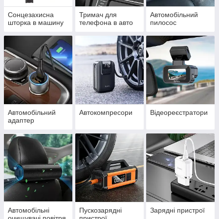
Сонцезахисна
Тримач для
Автомобільний
шторка в машину
телефона в авто
пилосос
Автомобільний
Автокомпресори
Відеореєстратори
адаптер
Автомобільні
Пускозарядні
Зарядні пристрої
очищувачі повітря
пристрої