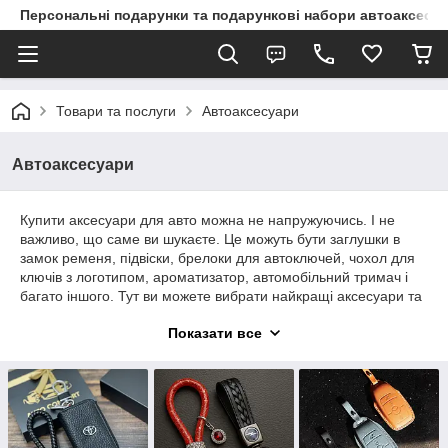
Персональні подарунки та подарункові набори автоаксесуа
Товари та послуги
Автоаксесуари
Автоаксесуари
Купити аксесуари для авто можна не напружуючись. І не
важливо, що саме ви шукаєте. Це можуть бути заглушки в
замок ременя, підвіски, брелоки для автоключей, чохол для
ключів з логотипом, ароматизатор, автомобільний тримач і
багато іншого. Тут ви можете вибрати найкращі аксесуари та
набори для свого автомобіля.
Показати все
Також ви знайдете свій ідеальний варіант на подарунок
близьким, колегам, знайомим автолюбителям, підкреслити
власну індивідуальність і смакові переваги свого володаря.