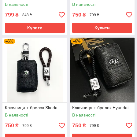
В наявності
В наявності
799
750
₴
₴
848 ₴
799 ₴
Купити
Купити
–6%
–6%
Ключниця + брелок Skoda
Ключниця + брелок Hyundai
В наявності
В наявності
750
750
₴
₴
799 ₴
799 ₴