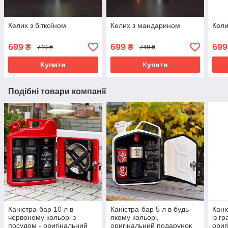
Келих з біткоїном
Келих з мандарином
Кели
699
699
699
₴
₴
749 ₴
749 ₴
Купити
Купити
Подібні товари компанії
Каністра-бар 10 л в
Каністра-бар 5 л в будь-
Кані
червоному кольорі з
якому кольорі,
із г
посудом - оригінальний
оригінальний подарунок
ориг