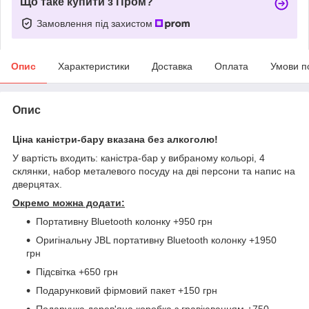
Що таке купити з Пром?
Замовлення під захистом
Опис
Характеристики
Доставка
Оплата
Умови п
Опис
Ціна каністри-бару вказана без алкоголю!
У вартість входить: каністра-бар у вибраному кольорі, 4
склянки, набор металевого посуду на дві персони та напис на
дверцятах.
Окремо можна додати:
Портативну Bluetooth колонку +950 грн
Оригінальну JBL портативну Bluetooth колонку +1950
грн
Підсвітка +650 грн
Подарунковий фірмовий пакет +150 грн
Подарунка дерев'яна коробка з гравіюванням +750