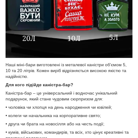
Наші міні-бари виготовлені із металевої каністри об'ємом 5,
10 та 20 літрів. Кожен виріб відрізняється високою якістю та
надійністю.
Для кого підійде каністра-бар?
Каністра-бар – це універсальний і водночас унікальний
подарунок, який стане чудовим сюрпризом для:
• чоловіка чи хлопця на день народження чи ювілей;
• колеги чи начальника на корпоративне свято;
• друга чи брата на новосілля або на честь події;
• кумів, військових, командирів, та всіх, хто цінує креативні та
практичні подарунки.