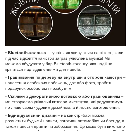
•
Bluetooth-колонка
— уявіть, як здивуються ваші гості, коли
під час відкриття каністри заграє улюблена музика! Ми
можемо вбудувати у бар Bluetooth-колонку, яка надійно
кріпиться над відділеннями для напоїв.
•
Гравіювання по дереву на внутрішній стороні каністри
–
нанесення особливих побажань, дат або фото, зробить
подарунок особистим і незабутнім.
•
Склянки з декоративною вставкою або гравіюванням
–
ми створюємо унікальні витвори мистецтва, які радуватимуть
не лише своїм чудовим дизайном, а й якістю виготовлення.
•
Індивідуальний дизайн
– на каністрі-барі можна
розмістити будь-які написи, логотипи автомобіля чи бренду, а
також нанести принти чи зображення. Це може бути виконано