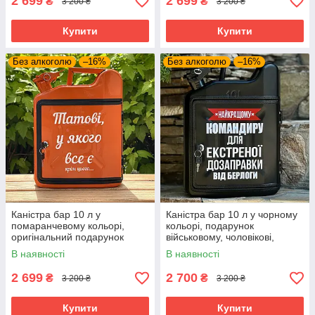
2 699
2 699
₴
₴
3 200 ₴
3 200 ₴
Купити
Купити
Без алкоголю
–16%
Без алкоголю
–16%
Каністра бар 10 л у
Каністра бар 10 л у чорному
помаранчевому кольорі,
кольорі, подарунок
оригінальний подарунок
військовому, чоловікові,
Татові
шефу, командиру
В наявності
В наявності
2 699
2 700
₴
₴
3 200 ₴
3 200 ₴
Купити
Купити