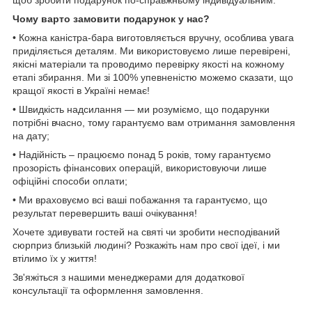
щоб зробити подарунок по-справжньому індивідуальним.
Чому варто замовити подарунок у нас?
• Кожна каністра-бара виготовляється вручну, особлива увага
приділяється деталям. Ми використовуємо лише перевірені,
якісні матеріали та проводимо перевірку якості на кожному
етапі збирання. Ми зі 100% упевненістю можемо сказати, що
кращої якості в Україні немає!
• Швидкість надсилання — ми розуміємо, що подарунки
потрібні вчасно, тому гарантуємо вам отримання замовлення
на дату;
• Надійність – працюємо понад 5 років, тому гарантуємо
прозорість фінансових операцій, використовуючи лише
офіційні способи оплати;
• Ми враховуємо всі ваші побажання та гарантуємо, що
результат перевершить ваші очікування!
Хочете здивувати гостей на святі чи зробити несподіваний
сюрприз близькій людині? Розкажіть нам про свої ідеї, і ми
втілимо їх у життя!
Зв'яжіться з нашими менеджерами для додаткової
консультації та оформлення замовлення.