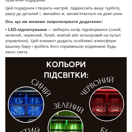
Цей подарунок створить настрій, підкреслить вашу турботу,
увагу до деталей і, звичайно ж, запам'ятається на довгі роки.
Ось що ми можемо запропонувати додатково:
•
LED-підсвічування
— виберіть колір підсвічування (синій,
зелений, червоний, білий, жовтий або кольоровий на пульті
управління). Цей елемент додасть особливої ​​атмосфери
вашому бару і зробить його справжньою родзинкою будь-
якого свята.