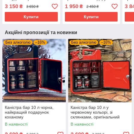
подарунок на день
на ювілей дня
на в
3 150
1 950
3 8
₴
₴
3 650 ₴
2 450 ₴
народження
народження
Купити
Купити
Акційні пропозиції та новинки
Без алкоголю
–16%
Без алкоголю
–16%
Каністра бар 10 л чорна,
Каністра бар 10 л у
найкращий подарунок
червоному кольорі, зі
коханому
склянками, оригінальний
подарунок босові, шефу,
В наявності
В наявності
командиру