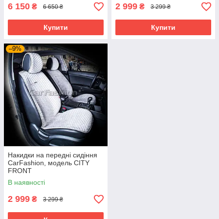
6 150
2 999
₴
₴
6 650 ₴
3 299 ₴
Купити
Купити
–9%
Накидки на передні сидіння
CarFashion, модель CITY
FRONT
В наявності
2 999
₴
3 299 ₴