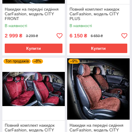
Накидки на передні сидіння
Повний комплект накидок
CarFashion, модель CITY
CarFashion, модель CITY
FRONT
PLUS
В наявності
В наявності
2 999
6 150
₴
₴
3 299 ₴
6 650 ₴
Купити
Купити
Топ продажів
–8%
–9%
Повний комплект накидок
Накидки на передні сидіння
CarFashion, модель CITY
CarFashion, модель CITY