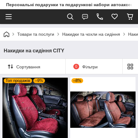
Персональні подарунки та подарункові набори автоаксесуа
Товари та послуги
Накидки та чохли на сидіння
Наки
Накидки на сидіння CITY
Сортування
0
Фільтри
Топ продажів
–9%
–8%