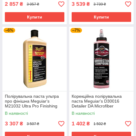
2 857
3 539
₴
₴
3 057 ₴
3 739 ₴
Купити
Купити
–6%
–7%
Полірувальна паста ультра
Корекційна полірувальна
про фінішна Meguiar's
паста Meguiar's D30016
M21032 Ultra Pro Finishing
Detailer DA Microfiber
Polish, 946 мл
Correction Compound, 473 мл
В наявності
В наявності
3 307
1 402
₴
₴
3 507 ₴
1 502 ₴