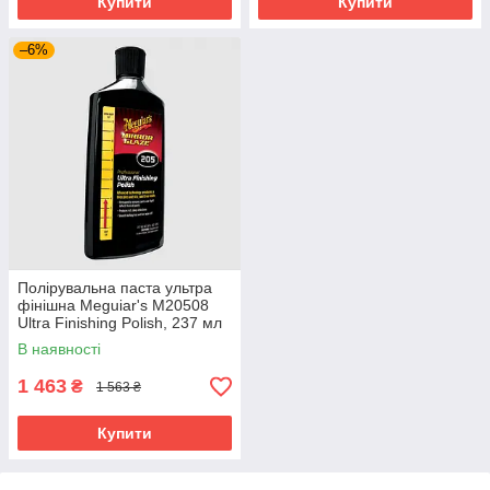
Купити
Купити
–6%
Полірувальна паста ультра
фінішна Meguiar's M20508
Ultra Finishing Polish, 237 мл
В наявності
1 463
₴
1 563 ₴
Купити