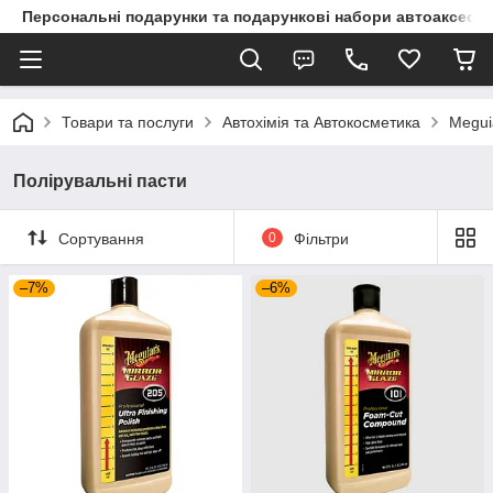
Персональні подарунки та подарункові набори автоаксесуа
Товари та послуги
Автохімія та Автокосметика
Megui
Полірувальні пасти
Сортування
0
Фільтри
–7%
–6%