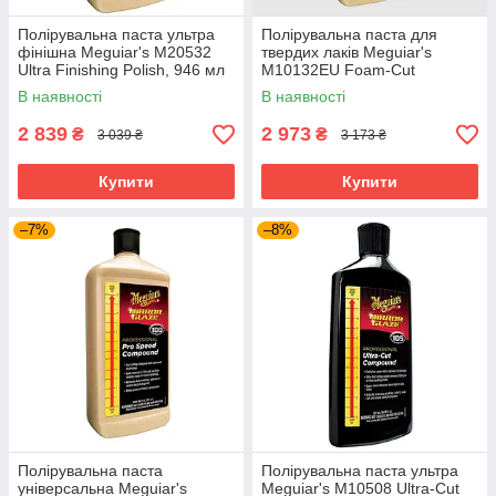
Полірувальна паста ультра
Полірувальна паста для
фінішна Meguiar's M20532
твердих лаків Meguiar's
Ultra Finishing Polish, 946 мл
M10132EU Foam-Cut
Compound, 946 мл
В наявності
В наявності
2 839
2 973
₴
₴
3 039 ₴
3 173 ₴
Купити
Купити
–7%
–8%
Полірувальна паста
Полірувальна паста ультра
універсальна Meguiar's
Meguiar's M10508 Ultra-Cut