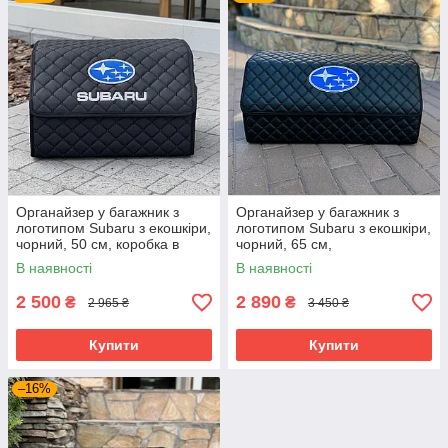
Органайзер у багажник з
Органайзер у багажник з
логотипом Subaru з екошкіри,
логотипом Subaru з екошкіри,
чорний, 50 см, коробка в
чорний, 65 см,
багажник
автоорганайзер
В наявності
В наявності
2 500
2 890
₴
₴
2 965 ₴
3 450 ₴
Купити
Купити
–16%