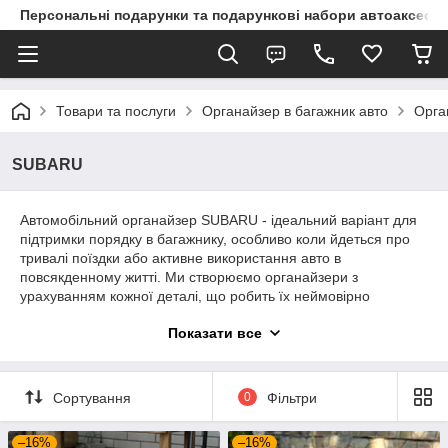
Персональні подарунки та подарункові набори автоаксесуа
Товари та послуги
Органайзер в багажник авто
Орга
SUBARU
Автомобільний органайзер SUBARU - ідеальний варіант для
підтримки порядку в багажнику, особливо коли йдеться про
тривалі поїздки або активне використання авто в
повсякденному житті. Ми створюємо органайзери з
урахуванням кожної деталі, що робить їх неймовірно
зручними. Ви можете використовувати їх для зберігання
Показати все
аптечки, вогнегасника, інструментів, туристичних наборів та
інших потрібних речей. Завдяки продуманій місткості, у
багажнику завжди буде лад, а потрібні предмети будуть під
рукою.
Сортування
0
Фільтри
–16%
–16%