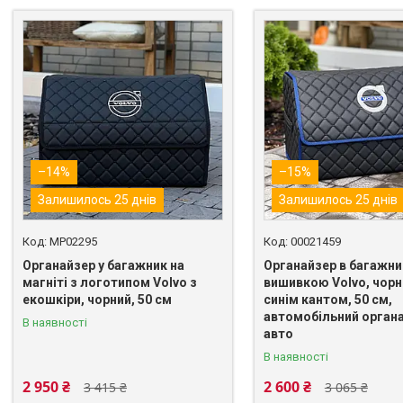
–14%
–15%
Залишилось 25 днів
Залишилось 25 днів
MP02295
00021459
Органайзер у багажник на
Органайзер в багажни
магніті з логотипом Volvo з
вишивкою Volvo, чорн
екошкіри, чорний, 50 см
синім кантом, 50 см,
автомобільний органа
В наявності
авто
В наявності
2 950 ₴
2 600 ₴
3 415 ₴
3 065 ₴