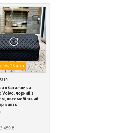
лось 25 днів
6310
ер в багажник з
 Volvo, чорний з
 см, автомобільний
р в авто
і
3 450 ₴