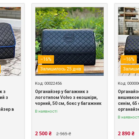
–16%
–16%
Залишилось 25 днів
Залиши
00022456
00000
к з
Органайзер у багажник з
Органайз
ий з
логотипом Volvo з екошкіри,
вишивкою
чорний, 50 см, бокс у багажник
синім, 65
йзер в
органайзе
В наявності
В наявност
2 500 ₴
2 890 ₴
2 965 ₴