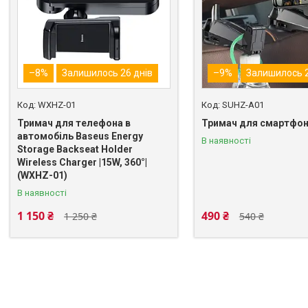
–8%
Залишилось 26 днів
–9%
Залишилось 2
WXHZ-01
SUHZ-A01
Тримач для телефона в
Тримач для смартфон
автомобіль Baseus Energy
В наявності
Storage Backseat Holder
Wireless Charger |15W, 360°|
(WXHZ-01)
В наявності
1 150 ₴
490 ₴
1 250 ₴
540 ₴