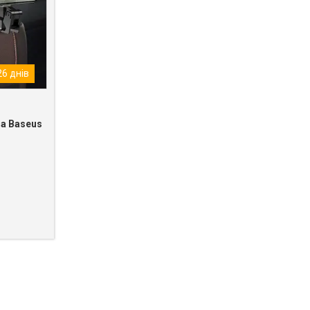
6 днів
а Baseus