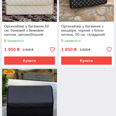
Органайзер у багажник,50
Органайзер у багажник з
см, бежевий з бежевим
екошкіри, чорний з білою
кантом, автомобільний
ниткою, 50 см, складаний
органайзер в авто
органайзер у багажник
В наявності
В наявності
1 950
1 850
₴
₴
2 415 ₴
2 315 ₴
Купити
Купити
–20%