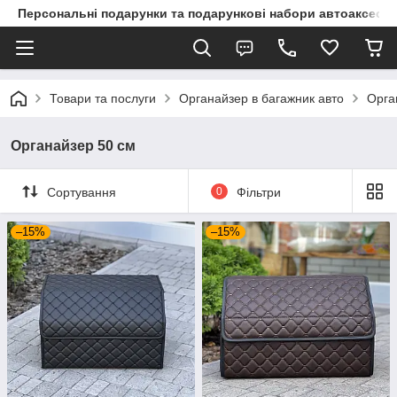
Персональні подарунки та подарункові набори автоаксесуа
Товари та послуги
Органайзер в багажник авто
Орга
Органайзер 50 см
Сортування
0
Фільтри
–15%
–15%