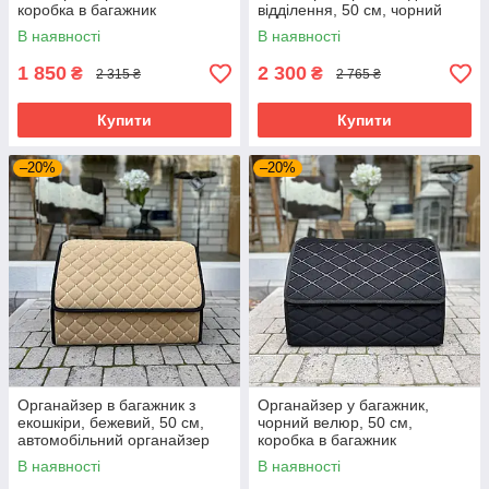
коробка в багажник
відділення, 50 см, чорний
колір, сумка в машину
В наявності
В наявності
1 850
2 300
₴
₴
2 315 ₴
2 765 ₴
Купити
Купити
–20%
–20%
Органайзер в багажник з
Органайзер у багажник,
екошкіри, бежевий, 50 см,
чорний велюр, 50 см,
автомобільний органайзер
коробка в багажник
В наявності
В наявності