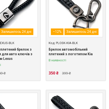
Залишилось 24 дні
–12%
Залишилось 24 дні
LEXUS-BLK
PLOSK-KIA-BLK
 плетений брелок з
Брелок автомобільний
 для авто ключів з
плетений з логотипом Kia
м Lexus
В наявності
і
350 ₴
49 ₴
399 ₴