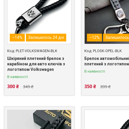
–14%
Залишилось 24 дні
–12%
Залишилось 
PLET-VOLKSWAGEN-BLK
PLOSK-OPEL-BLK
Шкіряний плетений брелок з
Брелок автомобільни
карабіном для авто ключів з
плетений з логотипом
логотипом Volkswagen
В наявності
В наявності
300 ₴
350 ₴
349 ₴
399 ₴