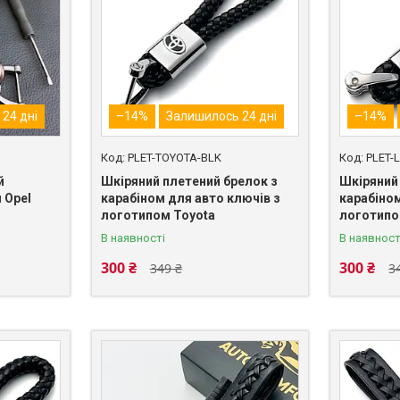
24 дні
–14%
Залишилось 24 дні
–14%
PLET-TOYOTA-BLK
PLET-
й
Шкіряний плетений брелок з
Шкіряний
 Opel
карабіном для авто ключів з
карабіном
логотипом Toyota
логотипо
В наявності
В наявност
300 ₴
300 ₴
349 ₴
3