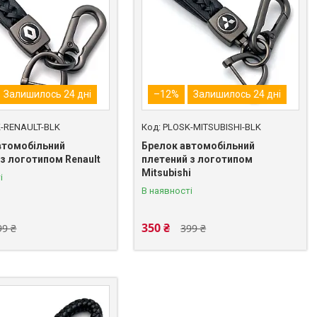
Залишилось 24 дні
–12%
Залишилось 24 дні
-RENAULT-BLK
PLOSK-MITSUBISHI-BLK
втомобільний
Брелок автомобільний
з логотипом Renault
плетений з логотипом
Mitsubishi
і
В наявності
350 ₴
99 ₴
399 ₴