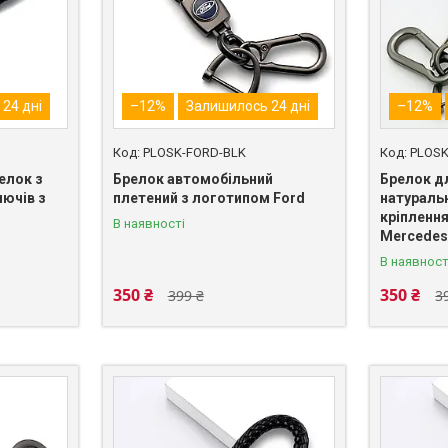
24 дні
–12%
Залишилось 24 дні
–12%
PLOSK-FORD-BLK
PLOSK
елок з
Брелок автомобільний
Брелок д
лючів з
плетений з логотипом Ford
натуральн
кріпленн
В наявності
Mercedes
В наявност
350 ₴
350 ₴
399 ₴
3