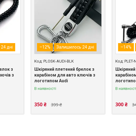
24 дні
–12%
Залишилось 24 дні
–14%
PLOSK-AUDI-BLK
PLET-
елок з
Шкіряний плетений брелок з
Шкіряний
лючів з
карабіном для авто ключів з
карабіном
логотипом Audi
логотипо
В наявності
В наявност
350 ₴
300 ₴
399 ₴
3