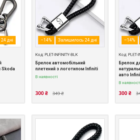
24 дні
–14%
Залишилось 24 дні
–14%
PLET-INFINITY-BLK
PLET-I
й
Брелок автомобільний
Брелок д
м Skoda
плетений з логотипом Infiniti
натураль
авто Infini
В наявності
В наявност
300 ₴
300 ₴
349 ₴
3