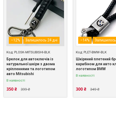
–12%
Залишилось 24 дні
–14%
Залишилось 
PLOSK-MITSUBISHI-BLK
PLET-BMW-BLK
Брелок для автоключів із
Шкіряний плетений бр
натуральної шкіри з двома
карабіном для авто к
кріпленнями та логотипом
логотипом BMW
авто Mitsubishi
В наявності
В наявності
350 ₴
300 ₴
399 ₴
349 ₴