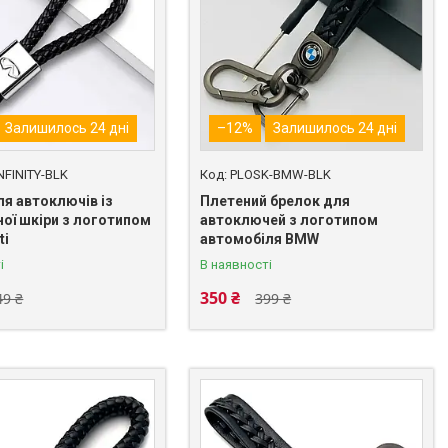
Залишилось 24 дні
–12%
Залишилось 24 дні
NFINITY-BLK
PLOSK-BMW-BLK
ля автоключів із
Плетений брелок для
ної шкіри з логотипом
автоключей з логотипом
ti
автомобіля BMW
і
В наявності
350 ₴
49 ₴
399 ₴