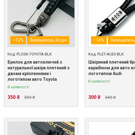
–12%
Залишилось 24 дні
–14%
Залишилось 
PLOSK-TOYOTA-BLK
PLET-AUDI-BLK
Брелок для автоключей з
Шкіряний плетений бр
натуральної шкіри плетений з
карабіном для авто к
двома кріпленнями і
логотипом Audi
логотипом авто Toyota
В наявності
В наявності
350 ₴
300 ₴
399 ₴
349 ₴