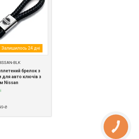
Залишилось 24 дні
NISSAN-BLK
 плетений брелок з
 для авто ключів з
м Nissan
і
49 ₴