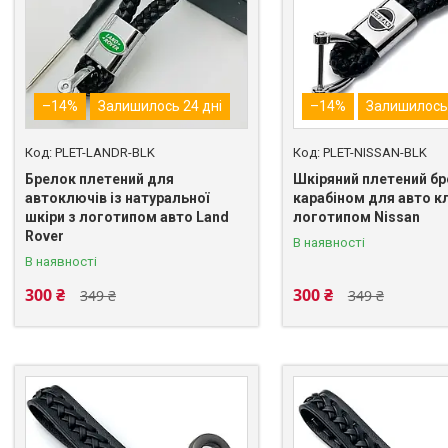
–14%
Залишилось 24 дні
–14%
Залишилось 
PLET-LANDR-BLK
PLET-NISSAN-BLK
Брелок плетений для
Шкіряний плетений бр
автоключів із натуральної
карабіном для авто к
шкіри з логотипом авто Land
логотипом Nissan
Rover
В наявності
В наявності
300 ₴
300 ₴
349 ₴
349 ₴