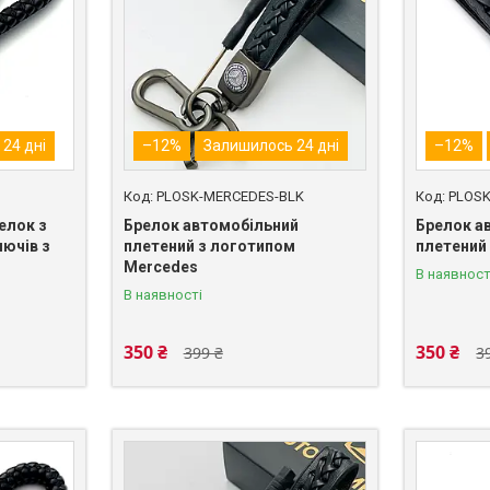
24 дні
–12%
Залишилось 24 дні
–12%
PLOSK-MERCEDES-BLK
PLOSK
елок з
Брелок автомобільний
Брелок а
лючів з
плетений з логотипом
плетений 
Mercedes
В наявност
В наявності
350 ₴
350 ₴
399 ₴
3