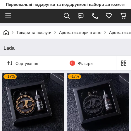
Персональні подарунки та подарункові набори автоаксесуа
Товари та послуги
Ароматизатори в авто
Ароматизат
Lada
Сортування
0
Фільтри
–17%
–17%