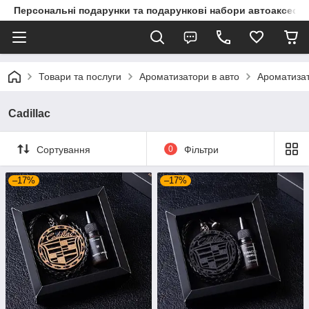
Персональні подарунки та подарункові набори автоаксесуа
Товари та послуги
Ароматизатори в авто
Ароматизат
Cadillac
Сортування
0
Фільтри
–17%
–17%