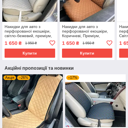
Накидки для авто з
Накидки для авто з
Наки
перфорованої екошкіри,
перфорованої екошкіри,
перф
світло-бежевий, преміум,
Коричневі, Преміум,
Світ
передній комплект
Передній комплект
Прем
1 650
1 650
1 6
₴
₴
1 950 ₴
1 950 ₴
комп
Купити
Купити
Акційні пропозиції та новинки
Акція
–26%
–17%