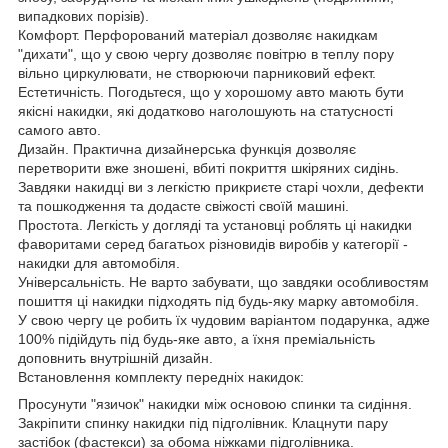
випадкових порізів).
Комфорт. Перфорований матеріал дозволяє накидкам
"дихати", що у свою чергу дозволяє повітрю в теплу пору
вільно циркулювати, не створюючи парниковий ефект.
Естетичність. Погодьтеся, що у хорошому авто мають бути
якісні накидки, які додатково наголошують на статусності
самого авто.
Дизайн. Практична дизайнерська функція дозволяє
перетворити вже зношені, вбиті покриття шкіряних сидінь.
Завдяки накидці ви з легкістю прикриєте старі чохли, дефекти
та пошкодження та додасте свіжості своїй машині.
Простота. Легкість у догляді та установці роблять ці накидки
фаворитами серед багатьох різновидів виробів у категорії -
накидки для автомобіля.
Універсальність. Не варто забувати, що завдяки особливостям
пошиття ці накидки підходять під будь-яку марку автомобіля.
У свою чергу це робить їх чудовим варіантом подарунка, адже
100% підійдуть під будь-яке авто, а їхня преміальність
доповнить внутрішній дизайн.
Встановлення комплекту передніх накидок:
Просунути "язичок" накидки між основою спинки та сидіння.
Закріпити спинку накидки під підголівник. Клацнути пару
застібок (фастекси) за обома ніжками підголівника.