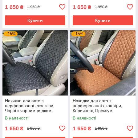
1 650
1 650
₴
₴
1 950 ₴
1 950 ₴
Купити
Купити
–15%
–15%
Накидки для авто з
Накидки для авто з
перфорованої екошкіри,
перфорованої екошкіри,
Чорні з чорним рядком,
Коричневі, Преміум,
Преміум, Передній комплект
Передній комплект
В наявності
В наявності
1 650
1 650
₴
₴
1 950 ₴
1 950 ₴