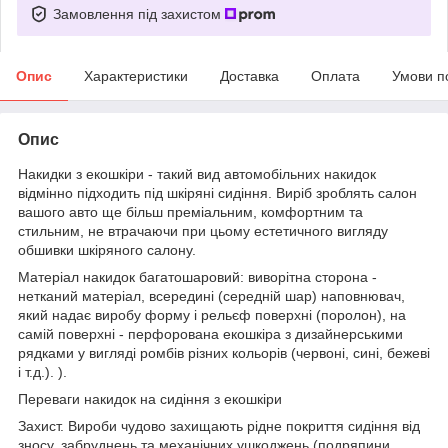
Замовлення під захистом
Опис
Характеристики
Доставка
Оплата
Умови п
Опис
Накидки з екошкіри - такий вид автомобільних накидок
відмінно підходить під шкіряні сидіння. Виріб зроблять салон
вашого авто ще більш преміальним, комфортним та
стильним, не втрачаючи при цьому естетичного вигляду
обшивки шкіряного салону.
Матеріал накидок багатошаровий: виворітна сторона -
нетканий матеріал, всередині (середній шар) наповнювач,
який надає виробу форму і рельєф поверхні (поролон), на
самій поверхні - перфорована екошкіра з дизайнерськими
рядками у вигляді ромбів різних кольорів (червоні, сині, бежеві
і т.д.). ).
Переваги накидок на сидіння з екошкіри
Захист. Вироби чудово захищають рідне покриття сидіння від
зносу, забруднень та механічних ушкоджень (подряпини,