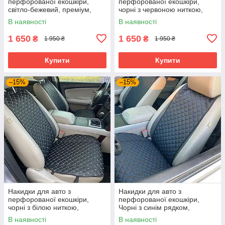
перфорованої екошкіри,
перфорованої екошкіри,
світло-бежевий, преміум,
чорні з червоною ниткою,
передній комплект
преміум, 2 передніх
В наявності
В наявності
1 650
1 650
₴
₴
1 950 ₴
1 950 ₴
Купити
Купити
–15%
–15%
Накидки для авто з
Накидки для авто з
перфорованої екошкіри,
перфорованої екошкіри,
чорні з білою ниткою,
Чорні з синім рядком,
преміум, передній комплект
Преміум, 2 передніх
В наявності
В наявності