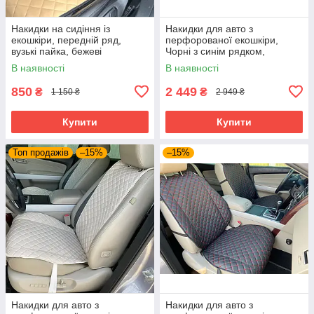
Накидки на сидіння із
Накидки для авто з
екошкіри, передній ряд,
перфорованої екошкіри,
вузькі пайка, бежеві
Чорні з синім рядком,
Преміум, Повний комплект
В наявності
В наявності
850
2 449
₴
₴
1 150 ₴
2 949 ₴
Купити
Купити
Топ продажів
–15%
–15%
Накидки для авто з
Накидки для авто з