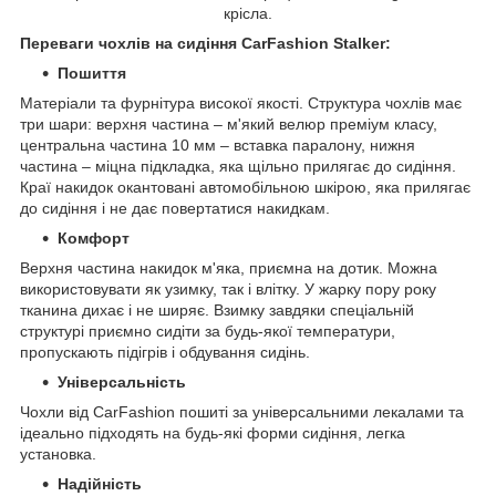
крісла.
Переваги чохлів на сидіння CarFashion Stalker
:
Пошиття
Матеріали та фурнітура високої якості. Структура чохлів має
три шари: верхня частина – м'який велюр преміум класу,
центральна частина 10 мм – вставка паралону, нижня
частина – міцна підкладка, яка щільно прилягає до сидіння.
Краї накидок окантовані автомобільною шкірою, яка прилягає
до сидіння і не дає повертатися накидкам.
Комфорт
Верхня частина накидок м'яка, приємна на дотик. Можна
використовувати як узимку, так і влітку. У жарку пору року
тканина дихає і не ширяє. Взимку завдяки спеціальній
структурі приємно сидіти за будь-якої температури,
пропускають підігрів і обдування сидінь.
Універсальність
Чохли від CarFashion пошиті за універсальними лекалами та
ідеально підходять на будь-які форми сидіння, легка
установка.
Надійність