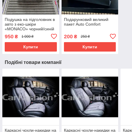
Подушка на підголовник в
Подарунковий великий
авто з еко-шкіри
пакет Auto Comfort
«MONACO» чорний/синій
950
200
₴
₴
1 000 ₴
250 ₴
Купити
Купити
Подібні товари компанії
Каркасні чохли-накидки на
Каркасні чохли-накидки на
Карк