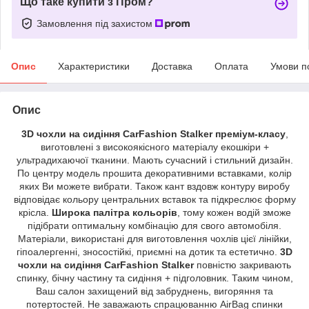
Що таке купити з Пром?
Замовлення під захистом
Опис
Характеристики
Доставка
Оплата
Умови п
Опис
3D чохли на сидіння CarFashion Stalker преміум-класу
,
виготовлені з високоякісного матеріалу екошкіри +
ультрадихаючої тканини. Мають сучасний і стильний дизайн.
По центру модель прошита декоративними вставками, колір
яких Ви можете вибрати. Також кант вздовж контуру виробу
відповідає кольору центральних вставок та підкреслює форму
крісла.
Широка палітра кольорів
, тому кожен водій зможе
підібрати оптимальну комбінацію для свого автомобіля.
Матеріали, використані для виготовлення чохлів цієї лінійки,
гіпоалергенні, зносостійкі, приємні на дотик та естетично.
3D
чохли на сидіння CarFashion Stalker
повністю закривають
спинку, бічну частину та сидіння + підголовник. Таким чином,
Ваш салон захищений від забруднень, вигоряння та
потертостей. Не заважають спрацюванню AirBag спинки