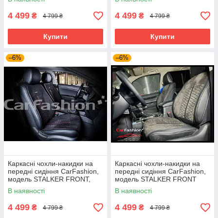
4 499
4 499
₴
₴
4 799 ₴
4 799 ₴
Купити
Купити
–6%
–6%
Каркасні чохли-накидки на
Каркасні чохли-накидки на
передні сидіння CarFashion,
передні сидіння CarFashion,
модель STALKER FRONT,
модель STALKER FRONT
чорний/червоний
В наявності
В наявності
4 499
4 499
₴
₴
4 799 ₴
4 799 ₴