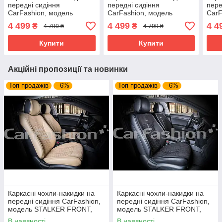
передні сидіння
передні сидіння
пере
CarFashion, модель
CarFashion, модель
CarF
STALKER FRONT
STALKER FRONT
STA
4 499
4 499
4 4
₴
₴
4 799 ₴
4 799 ₴
Купити
Купити
Акційні пропозиції та новинки
Топ продажів
–6%
Топ продажів
–6%
Каркасні чохли-накидки на
Каркасні чохли-накидки на
передні сидіння CarFashion,
передні сидіння CarFashion,
модель STALKER FRONT,
модель STALKER FRONT,
бежевий/бежевий
чорний/т.сірий
В наявності
В наявності