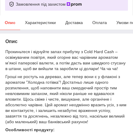
Замовлення під захистом
Опис
Характеристики
Доставка
Оплата
Умови п
Опис
Прокиньтеся і відчуйте запах прибутку з Cold Hard Cash –
освіжувачем повітря, який огорне вас чарівним ароматом
м'якої паперової валюти, а потім дасть вам швидкого стусану
в штани, щоб ви вийшли та заробили ці долари! Ча ча ча!
Гроші не ростуть на деревах, але тепер вони є у флаконі з
ароматом "Холодна готівка"! Достатньо лише одного
розпилення, щоб наповнити ваш смердючий простір тим
невловимим запахом, який ніколи раніше не вдавалося
вловити. Щось свіже і чисте, вишукане, але органічне і
абсолютно чарівне. Цей аромат неодмінно вразить усіх, з ким
ви контактуєте, і залишить незабутнє враження успіху,
завзяття та досягнень, незалежно від того, наскільки великий
(або маленький) ваш банківський рахунок!
Особливості продукту: