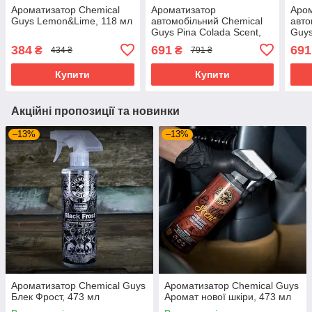
Ароматизатор Chemical
Ароматизатор
Аро
Guys Lemon&Lime, 118 мл
автомобільний Chemical
авто
Guys Pina Colada Scent,
Guys
473 мл
Scen
384
691
691
₴
₴
434 ₴
791 ₴
Купити
Купити
Акційні пропозиції та новинки
–13%
–13%
Ароматизатор Chemical Guys
Ароматизатор Chemical Guys
Блек Фрост, 473 мл
Аромат нової шкіри, 473 мл