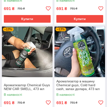
В наявності
В наявності
691
691
₴
₴
791 ₴
791 ₴
Купити
Купити
–13%
–13%
Ароматизатор в машину
Ароматизатор Chemical Guys
Chemical guys, Cold hard
NEW CAR SMELL, 473 мл
cash, запах долара, 473 мл
В наявності
В наявності
691
691
₴
₴
791 ₴
791 ₴