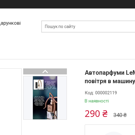
дарункові
Автопарфуми LeM
повітря в машин
Код:
000002119
В наявності
290 ₴
340 ₴