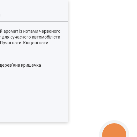
я
й аромат із нотами червоного
т для сучасного автомобіліста
ряні ноти. Кінцеві ноти:
и дерев'яна кришечка
КНОПКА
ЗВ'ЯЗКУ