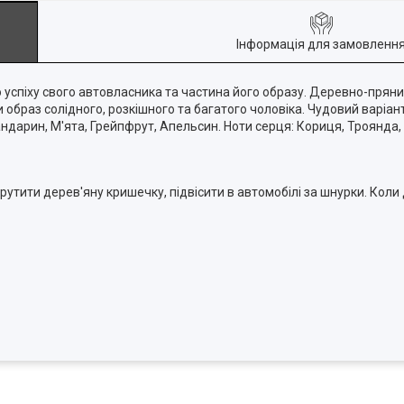
Інформація для замовленн
 успіху свого автовласника та частина його образу. Деревно-пряни
 образ солідного, розкішного та багатого чоловіка. Чудовий варіан
дарин, М'ята, Грейпфрут, Апельсин. Ноти серця: Кориця, Троянда, П
рутити дерев'яну кришечку, підвісити в автомобілі за шнурки. Кол