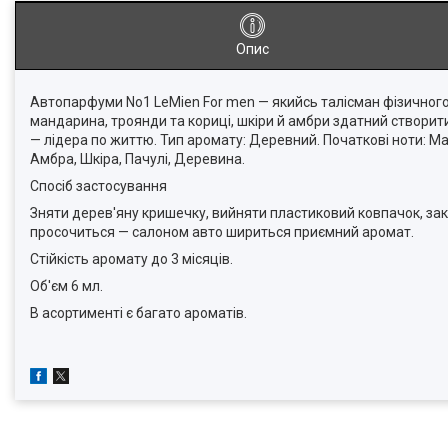
Опис
Автопарфуми No1 LeMien For men — якийсь талісман фізичного
мандарина, троянди та кориці, шкіри й амбри здатний створити
— лідера по життю. Тип аромату: Деревний. Початкові ноти: Ман
Амбра, Шкіра, Пачулі, Деревина.
Спосіб застосування
Зняти дерев'яну кришечку, вийняти пластиковий ковпачок, зак
просочиться — салоном авто шириться приємний аромат.
Стійкість аромату до 3 місяців.
Об'єм 6 мл.
В асортименті є багато ароматів.