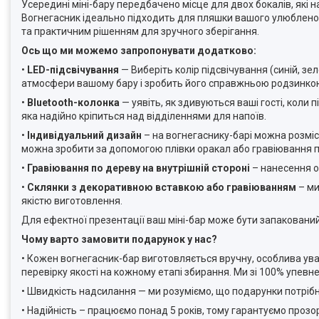
Усередині міні-бару передбачено місце для двох бокалів, які 
Вогнегасник ідеально підходить для пляшки вашого улюбленог
та практичним рішенням для зручного зберігання.
Ось що ми можемо запропонувати додатково:
•
LED-підсвічування
— Виберіть колір підсвічування (синій, зе
атмосфери вашому бару і зробить його справжньою родзинкою
•
Bluetooth-колонка
— уявіть, як здивуються ваші гості, коли 
яка надійно кріпиться над відділеннями для напоїв.
•
Індивідуальний дизайн
– на вогнегаснику-барі можна розміс
можна зробити за допомогою плівки оракал або гравіювання п
•
Гравіювання по дереву на внутрішній стороні
– нанесення о
•
Склянки з декоративною вставкою або гравіюванням
– ми
якістю виготовлення.
Для ефектної презентації ваш міні-бар може бути запаковани
Чому варто замовити подарунок у нас?
• Кожен вогнегасник-бар виготовляється вручну, особлива ува
перевірку якості на кожному етапі збирання. Ми зі 100% упевне
• Швидкість надсилання — ми розуміємо, що подарунки потрібн
• Надійність – працюємо понад 5 років, тому гарантуємо прозо