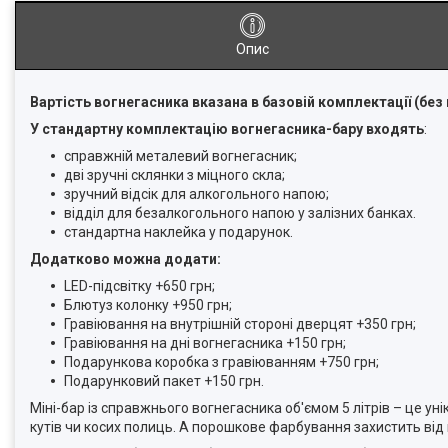
Опис
Вартість вогнегасника вказана в базовій комплектації (без 
У стандартну комплектацію вогнегасника-бару входять
:
справжній металевий вогнегасник;
дві зручні склянки з міцного скла;
зручний відсік для алкогольного напою;
відділ для безалкогольного напою у залізних банках.
стандартна наклейка у подарунок.
Додатково можна додати:
LED-підсвітку +650 грн;
Блютуз колонку +950 грн;
Гравіювання на внутрішній стороні дверцят +350 грн;
Гравіювання на дні вогнегасника +150 грн;
Подарункова коробка з гравіюванням +750 грн;
Подарунковий пакет +150 грн.
Міні-бар із справжнього вогнегасника об'ємом 5 літрів – це ун
кутів чи косих полиць. А порошкове фарбування захистить від