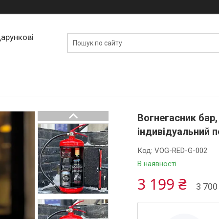
дарункові
Вогнегасник бар,
індивідуальний п
Код:
VOG-RED-G-002
В наявності
3 199 ₴
3 700