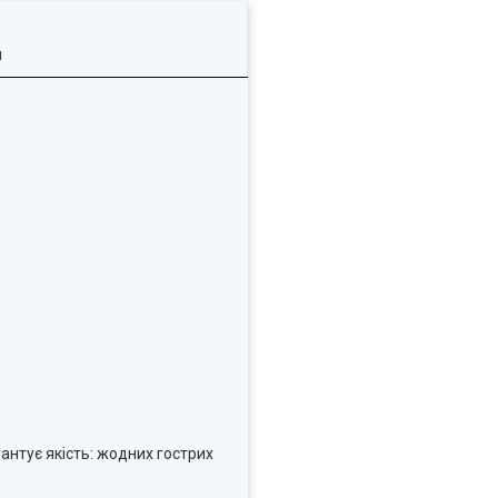
я
рантує якість: жодних гострих