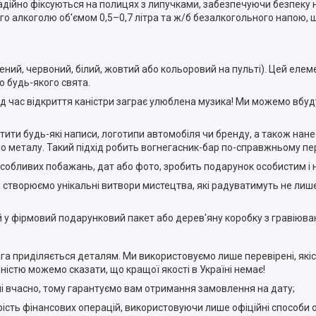
надійно фіксуються на полицях з липучками, забезпечуючи безпеку н
о алкоголю об'ємом 0,5–0,7 літра та ж/б безалкогольного напою, 
лений, червоний, білий, жовтий або кольоровий на пульті). Цей елеме
 будь-якого свята.
під час відкриття каністри заграє улюблена музика! Ми можемо вбуд
тити будь-які написи, логотипи автомобіля чи бренду, а також нан
о металу. Такий підхід робить вогнегасник-бар по-справжньому п
собливих побажань, дат або фото, зробить подарунок особистим і 
 створюємо унікальні витвори мистецтва, які радуватимуть не лиш
й у фірмовий подарунковий пакет або дерев'яну коробку з гравіюва
га приділяється деталям. Ми використовуємо лише перевірені, які
ністю можемо сказати, що кращої якості в Україні немає!
і вчасно, тому гарантуємо вам отримання замовлення на дату;
рість фінансових операцій, використовуючи лише офіційні способи 