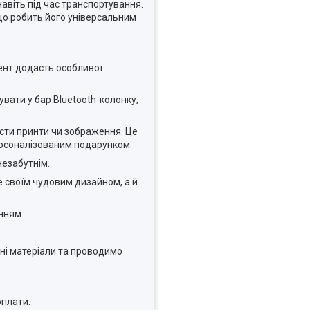
авіть під час транспортування.
що робить його універсальним
нт додасть особливої ​​
увати у бар Bluetooth-колонку,
ести принти чи зображення. Це
ерсоналізованим подарунком.
незабутнім.
е своїм чудовим дизайном, а й
нням.
сні матеріали та проводимо
оплати.