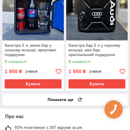
Каністра 5 л, мини-бар у
Каністра бар 5 л у чорному
синьому кольорі, креативні
кольорі, міні бар,
подарунки
оригінальний подарунок
чоловікові
В наявності
В наявності
1 950
1 950
₴
₴
2 450 ₴
2 450 ₴
Купити
Купити
Показати ще
Про нас
93% позитивних з 287 відгуків за рік