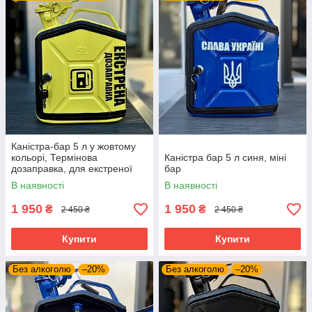
Каністра-бар 5 л у жовтому
кольорі, Термінова
Каністра бар 5 л синя, міні
дозаправка, для екстреної
бар
дозаправки
В наявності
В наявності
1 950
1 950
₴
₴
2 450 ₴
2 450 ₴
Купити
Купити
Без алкоголю
–20%
Без алкоголю
–20%