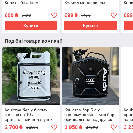
Келих з біткоїном
Келих з мандарином
Кели
699
699
699
₴
₴
749 ₴
749 ₴
Купити
Купити
Подібні товари компанії
Каністра бар у білому
Каністра бар 5 л у
Кані
кольорі на 10 л,
чорному кольорі, міні бар,
ориг
оригінальний подарунок,
оригінальний подарунок
чоло
міні бар, набір для віскі
чоловікові
шефу
2 700
1 950
3 2
₴
₴
3 200 ₴
2 450 ₴
кома