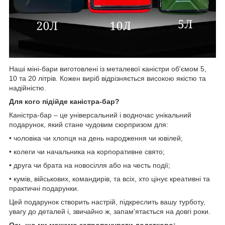
Наші міні-бари виготовлені із металевої каністри об'ємом 5,
10 та 20 літрів. Кожен виріб відрізняється високою якістю та
надійністю.
Для кого підійде каністра-бар?
Каністра-бар – це універсальний і водночас унікальний
подарунок, який стане чудовим сюрпризом для:
• чоловіка чи хлопця на день народження чи ювілей;
• колеги чи начальника на корпоративне свято;
• друга чи брата на новосілля або на честь події;
• кумів, військових, командирів, та всіх, хто цінує креативні та
практичні подарунки.
Цей подарунок створить настрій, підкреслить вашу турботу,
увагу до деталей і, звичайно ж, запам'ятається на довгі роки.
Ось що ми можемо запропонувати додатково: