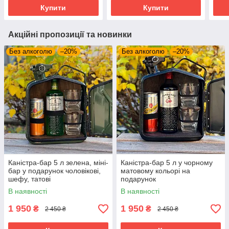
Купити
Купити
Акційні пропозиції та новинки
Без алкоголю
–20%
Без алкоголю
–20%
Каністра-бар 5 л зелена, міні-
Каністра-бар 5 л у чорному
бар у подарунок чоловікові,
матовому кольорі на
шефу, татові
подарунок
В наявності
В наявності
1 950
1 950
₴
₴
2 450 ₴
2 450 ₴