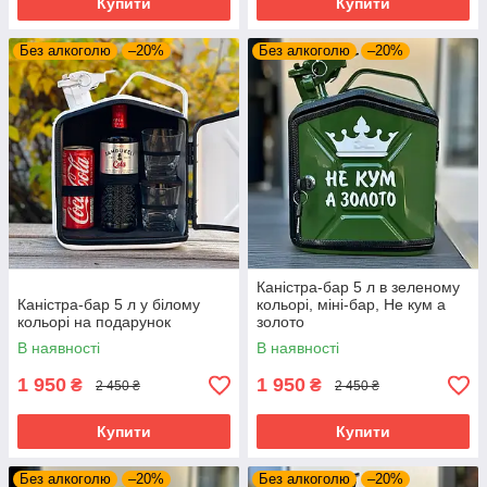
Купити
Купити
Без алкоголю
–20%
Без алкоголю
–20%
Каністра-бар 5 л в зеленому
Каністра-бар 5 л у білому
кольорі, міні-бар, Не кум а
кольорі на подарунок
золото
В наявності
В наявності
1 950
1 950
₴
₴
2 450 ₴
2 450 ₴
Купити
Купити
Без алкоголю
–20%
Без алкоголю
–20%