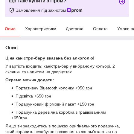
Що таке купити з Пром?
Замовлення під захистом
Опис
Характеристики
Доставка
Оплата
Умови п
Опис
Ціна каністри-бару вказана без алкоголю!
У вартість входить: каністра-бар у вибраному кольорі, 2
склянки та написом на дверцятах
Окремо можна додати:
Портативну Bluetooth колонку +950 грн
Підсвітка +650 грн
Подарунковий фірмовий пакет +150 грн
Подарунка дерев'яна коробка з гравіюванням
+650грн
Якщо ви знаходитесь в пошуках оригінального подарунка,
який справить незабутнє враження та запам'ятається на