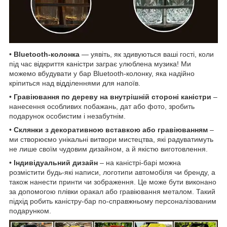
•
Bluetooth-колонка
— уявіть, як здивуються ваші гості, коли
під час відкриття каністри заграє улюблена музика! Ми
можемо вбудувати у бар Bluetooth-колонку, яка надійно
кріпиться над відділеннями для напоїв.
•
Гравіювання по дереву на внутрішній стороні каністри
–
нанесення особливих побажань, дат або фото, зробить
подарунок особистим і незабутнім.
•
Склянки з декоративною вставкою або гравіюванням
–
ми створюємо унікальні витвори мистецтва, які радуватимуть
не лише своїм чудовим дизайном, а й якістю виготовлення.
•
Індивідуальний дизайн
– на каністрі-барі можна
розмістити будь-які написи, логотипи автомобіля чи бренду, а
також нанести принти чи зображення. Це може бути виконано
за допомогою плівки оракал або гравіювання металом. Такий
підхід робить каністру-бар по-справжньому персоналізованим
подарунком.