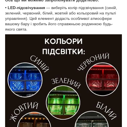
•
LED-підсвічування
— виберіть колір підсвічування (синій,
зелений, червоний, білий, жовтий або кольоровий на пульті
управління). Цей елемент додасть особливої ​​атмосфери
вашому бару і зробить його справжньою родзинкою будь-
якого свята.