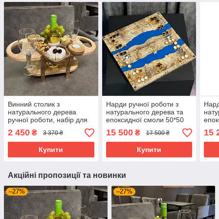
Винний столик з
Нарди ручної роботи з
Нард
натурального дерева
натурального дерева та
нату
ручної роботи, набір для
епоксидної смоли 50*50
епок
вина на 2 персони
см на магнітах
см н
2 450
15 500
15 
₴
₴
3 370 ₴
17 500 ₴
Амер
Купити
Купити
Акційні пропозиції та новинки
–27%
–27%