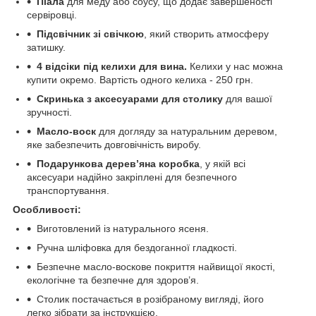
Піала
для меду або соусу, що додає завершеності
сервіровці.
Підсвічник зі свічкою
, який створить атмосферу
затишку.
4 відсіки під
келихи для вина.
Келихи у нас можна
купити окремо. Вартість одного келиха - 250 грн.
Скринька з аксесуарами для столику
для вашої
зручності.
Масло-воск
для догляду за натуральним деревом,
яке забезпечить довговічність виробу.
Подарункова дерев’яна коробка
, у якій всі
аксесуари надійно закріплені для безпечного
транспортування.
Особливості:
Виготовлений із натурального ясеня.
Ручна шліфовка для бездоганної гладкості.
Безпечне масло-воскове покриття найвищої якості,
екологічне та безпечне для здоров’я.
Столик постачається в розібраному вигляді, його
легко зібрати за інструкцією.