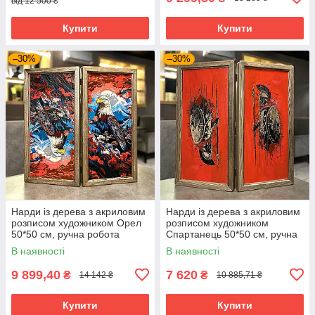
від 12 500 ₴
Купити
Купити
–30%
–30%
Нарди iз дерева з акриловим
Нарди iз дерева з акриловим
розписом художником Орел
розписом художником
50*50 см, ручна робота
Спартанець 50*50 см, ручна
робота
В наявності
В наявності
9 899,40
7 620
₴
₴
14 142 ₴
10 885,71 ₴
Купити
Купити