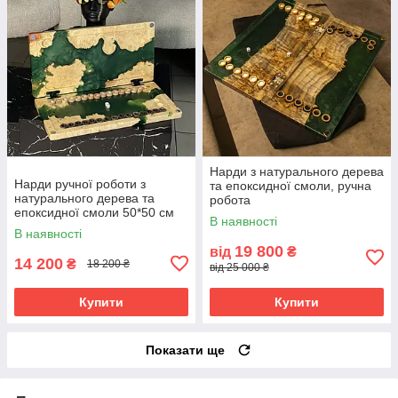
Нарди з натурального дерева
Нарди ручної роботи з
та епоксидної смоли, ручна
натурального дерева та
робота
епоксидної смоли 50*50 см
В наявності
на магнітах
В наявності
19 800
від
₴
14 200
₴
18 200 ₴
від 25 000 ₴
Купити
Купити
Показати ще