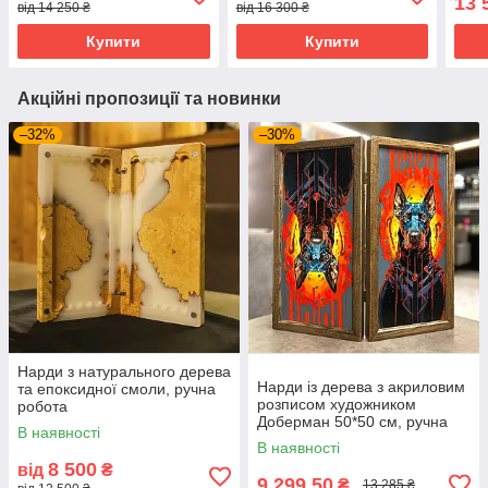
13 
від 14 250 ₴
від 16 300 ₴
Купити
Купити
Акційні пропозиції та новинки
–32%
–30%
Нарди з натурального дерева
Нарди iз дерева з акриловим
та епоксидної смоли, ручна
розписом художником
робота
Доберман 50*50 см, ручна
В наявності
робота
В наявності
8 500
від
₴
9 299,50
₴
13 285 ₴