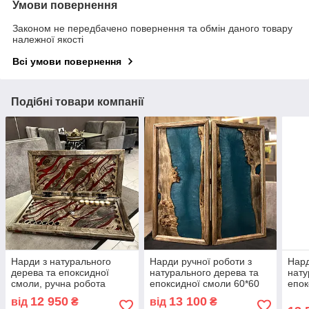
Умови повернення
Законом не передбачено повернення та обмін даного товару
належної якості
Всі умови повернення
Подібні товари компанії
Нарди з натурального
Нарди ручної роботи з
Нард
дерева та епоксидної
натурального дерева та
нату
смоли, ручна робота
епоксидної смоли 60*60
епок
см
чорн
12 950
13 100
від
₴
від
₴