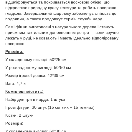
відшліфовується та покривається восковою олією, що
підкреслює природну красу текстури та робить поверхню
гладкою. Завершальний шар лаку забезпечує стійкість до
подряпин, а також продовжує термін служби нард.
Самі фішки виготовлені з натурального дерева і стануть
приємним тактильним доповненням до гри — вони зручно
лежать у руці, не ковзають і мають ідеально відполіровану
поверхню.
Розміри:
У складеному вигляді: 50*25 см
У розкладеному вигляді: 50*50 см
Розмір ігрової дошки: 42*39 см
Вага: 4,7 кг
Комплект містить:
Набір для гри в нарди: 1 штука
Ігрові фігури: 30 штук (15 світлих + 15 темних)
Кістки: 2 штуки
Розміри:
У складеному вигляді: 60*30 см