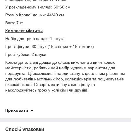
У розкладеному вигляді: 60*60 см
Розмір ігрової дошки: 44*49 см
Вага: 7 кг
Комплект містить:
Набір для гри в нарди: 1 штука
Ігрові фігури: 30 штук (15 світлих + 15 темних)
Ігрові кубики: 2 штуки
Кожна деталь від дошки до фішок виконана з винятковою
майстерністю, роблячи цей набір чудовим варіантом для
подарунка. Ці ексклюзивні нарди стануть ідеальним рішенням
для любителів настільних ігор, колекціонерів та поціновувачів
високої якості. Створіть затишну атмосферу та
насолоджуйтесь грою у колі сім'ї чи друзів!
Приховати
Спосіб упаковки