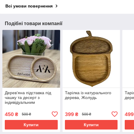
Всі умови повернення
Подібні товари компанії
Дерев’яна підставка під
Тарілка із натурального
Тарі
чашку та десерт з
дерева, Жолудь
дере
індивідуальним
гравіюванням
450
399
499
₴
₴
500 ₴
500 ₴
Купити
Купити