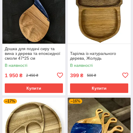
Дошка для подачі сиру та
вина з дерева та епоксидної
Тарілка із натурального
смоли 47*25 см
дерева, Жолудь
В наявності
В наявності
1 950
399
₴
₴
2 450 ₴
500 ₴
Купити
Купити
–17%
–16%