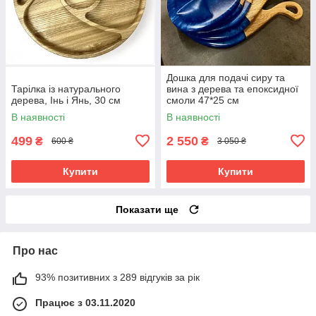
Дошка для подачі сиру та
Тарілка із натурального
вина з дерева та епоксидної
дерева, Інь і Янь, 30 см
смоли 47*25 см
В наявності
В наявності
499
2 550
₴
₴
600 ₴
3 050 ₴
Купити
Купити
Показати ще
Про нас
93% позитивних з 289 відгуків за рік
Працює з 03.11.2020