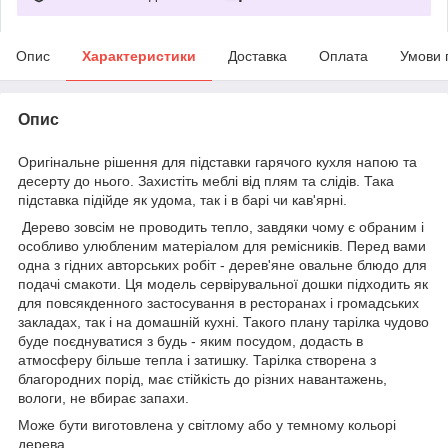
Опис
Характеристики
Доставка
Оплата
Умови 
Опис
Оригінальне рішення для підставки гарячого кухля напою та
десерту до нього. Захистіть меблі від плям та слідів. Така
підставка підійде як удома, так і в барі чи кав'ярні.
Дерево зовсім не проводить тепло, завдяки чому є обраним і
особливо улюбленим матеріалом для ремісників. Перед вами
одна з гідних авторських робіт - дерев'яне овальне блюдо для
подачі смакоти. Ця модель сервірувальної дошки підходить як
для повсякденного застосування в ресторанах і громадських
закладах, так і на домашній кухні. Такого плану тарілка чудово
буде поєднуватися з будь - яким посудом, додасть в
атмосферу більше тепла і затишку. Тарілка створена з
благородних порід, має стійкість до різних навантажень,
вологи, не вбирає запахи.
Може бути виготовлена у світлому або у темному кольорі
дерева.