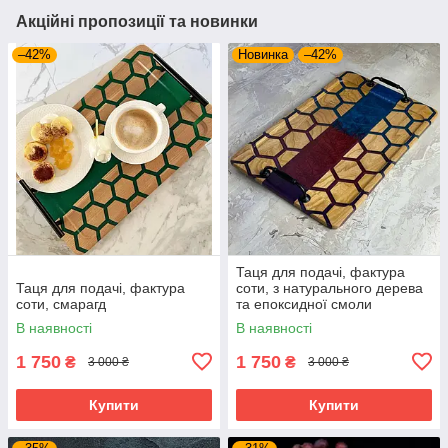
Акційні пропозиції та новинки
–42%
Новинка
–42%
Таця для подачі, фактура
Таця для подачі, фактура
соти, з натурального дерева
соти, смарагд
та епоксидної смоли
В наявності
В наявності
1 750
1 750
₴
₴
3 000 ₴
3 000 ₴
Купити
Купити