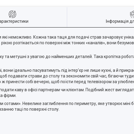
арактеристики
Інформація д
и які неможливо. Кожна така таця для подачі страв зачаровує уні
 рікою розтікається по поверхні між тонких «каналів», вони безум
іху та метушні з увагою до найменших деталей. Така кропітка робо
, вони ідеально пасуватимуть під інтер’єр не лише кухні, а й прикр
щоб подавати страви до столу та зекономити свій час, бігаючи туди-н
бо ж принести собі вечерю, щоб поїсти перед телевізором за улюбл
подати каву в офісі партнерам чи клієнтам. Подібний жест вигляда
а фірми.
сотами». Невелике заглиблення по периметру, яке утворює міні бо
взанню таці по поверхні столу.