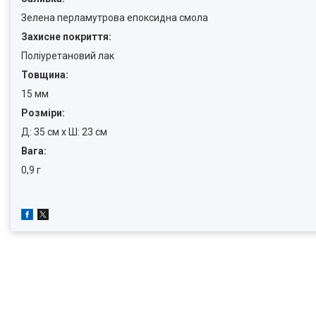
Зелена перламутрова епоксидна смола
Захисне покриття:
Поліуретановий лак
Товщина:
15 мм
Розміри:
Д: 35 см x Ш: 23 см
Вага:
0,9 г