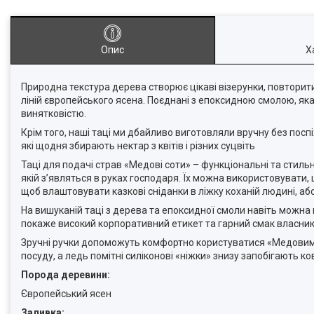
Опис
Х
Природна текстура дерева створює цікаві візерунки, повторит
ліній європейського ясена. Поєднані з епоксидною смолою, яка
винятковістю.
Крім того, наші таці ми дбайливо виготовляли вручну без посп
які щодня збирають нектар з квітів і різних суцвіть
Таці для подачі страв «Медові соти» – функціональні та стильні
якій з’являться в руках господаря. Їх можна використовувати, 
щоб влаштовувати казкові сніданки в ліжку коханій людині, а
На вишуканій таці з дерева та епоксидної смоли навіть можна 
покаже високий корпоративний етикет та гарний смак власник
Зручні ручки допоможуть комфортно користуватися «Медовими 
посуду, а ледь помітні силіконові «ніжки» знизу запобігають ко
Порода деревини:
Європейський ясен
Заливка: