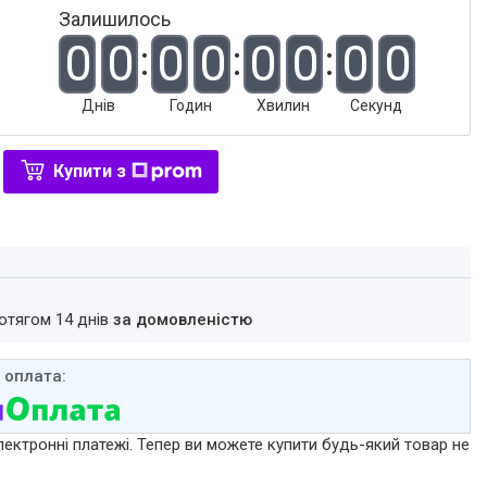
Залишилось
0
0
0
0
0
0
0
0
Днів
Годин
Хвилин
Секунд
Купити з
ротягом 14 днів
за домовленістю
лектронні платежі. Тепер ви можете купити будь-який товар не