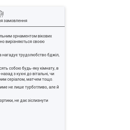
ля замовлення
кальним орнаментом вікових
овно вирізняються своєю
та нагадує трудолюбство бджіл,
асять собою будь-яку кімнату, в
азад з кухні до вітальні, чи
еним серіалом, матчем тощо.
тиме не лише турботливо, але й
ртики, не дає зіслизнути