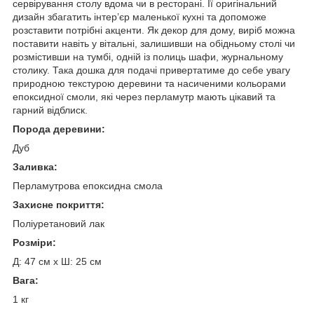
сервірування столу вдома чи в ресторані. Її оригінальний
дизайн збагатить інтер’єр маленької кухні та допоможе
розставити потрібні акценти. Як декор для дому, виріб можна
поставити навіть у вітальні, залишивши на обідньому столі чи
розмістивши на тумбі, одній із полиць шафи, журнальному
столику. Така дошка для подачі привертатиме до себе увагу
природною текстурою деревини та насиченими кольорами
епоксидної смоли, які через перламутр мають цікавий та
гарний відблиск.
Порода деревини:
Дуб
Заливка:
Перламутрова епоксидна смола
Захисне покриття:
Поліуретановий лак
Розміри:
Д: 47 см x Ш: 25 см
Вага:
1 кг