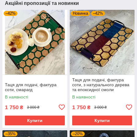
Акційні пропозиції та новинки
–42%
Новинка
–42%
Таця для подачі, фактура
Таця для подачі, фактура
соти, з натурального дерева
соти, смарагд
та епоксидної смоли
В наявності
В наявності
1 750
1 750
₴
₴
3 000 ₴
3 000 ₴
Купити
Купити
–35%
–20%