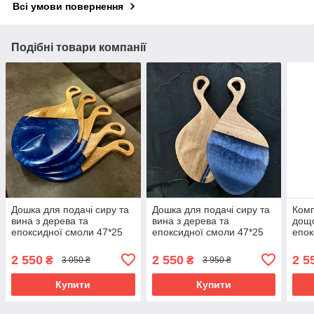
Всі умови повернення
Подібні товари компанії
Дошка для подачі сиру та
Дошка для подачі сиру та
Комп
вина з дерева та
вина з дерева та
дощо
епоксидної смоли 47*25
епоксидної смоли 47*25
епо
см
см
см x
2 550
2 550
2 5
₴
₴
3 050 ₴
3 950 ₴
Купити
Купити