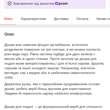
Замовлення під захистом
Опис
Характеристики
Доставка
Оплата
Умови п
Опис
Дошка має невеликі фігурні заглиблення, естетично
розділяючи поверхню на три сектори, в які можна покласти
різні види сиру. Рівна частина підійде для двох келихів з
вином або ж однієї пляшки. Проте загалом ця дошка для
подачі може використовуватись і для м’ясної нарізки, фруктів,
горішків та іншої холодної закуски. Наприклад, апетитно
виглядає сир з медом або зі скибочками свіжоспеченого
хліба.
Дерев’яна ручка, яка є гармонійним продовженням основи
дошки, робить виріб більш зручним для користування.
Завдяки їй переносити нарізку набагато комфортніше.
Дошка для подачі – це функціональний виріб для стильного