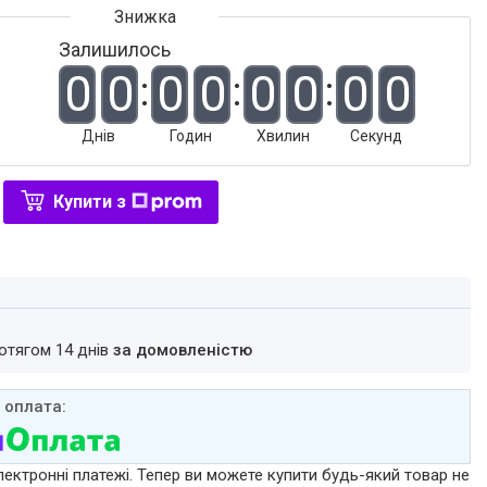
Залишилось
0
0
0
0
0
0
0
0
Днів
Годин
Хвилин
Секунд
Купити з
ротягом 14 днів
за домовленістю
лектронні платежі. Тепер ви можете купити будь-який товар не