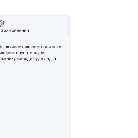
ля замовлення
або активне використання авто
икористовувати їх для
агажнику завжди буде лад, а