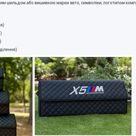
евим шильдом або вишивкою марки авто, символіки, логотипом комп
ня)
)
)
дділення)