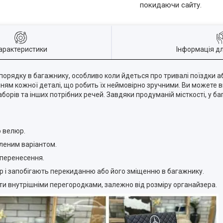
покидаючи сайту.
арактеристики
Інформація д
порядку в багажнику, особливо коли йдеться про тривалі поїздки 
ням кожної деталі, що робить їх неймовірно зручними. Ви можете в
аборів та інших потрібних речей. Завдяки продуманій місткості, у б
о велюр.
иленим варіантом.
 перенесення.
йзер і запобігають перекиданню або його зміщенню в багажнику.
вати внутрішніми перегородками, залежно від розміру органайзера.