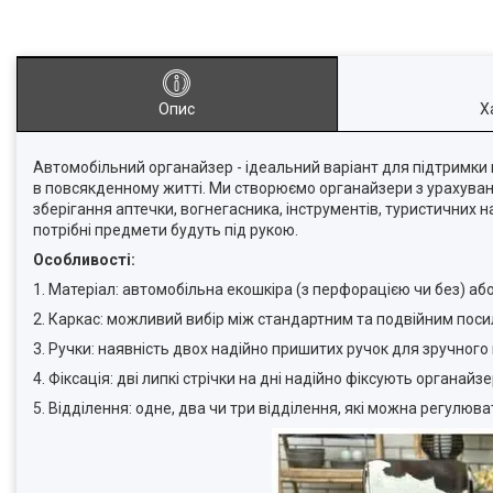
Опис
Х
Автомобільний органайзер - ідеальний варіант для підтримки 
в повсякденному житті. Ми створюємо органайзери з урахуван
зберігання аптечки, вогнегасника, інструментів, туристичних н
потрібні предмети будуть під рукою.
Особливості:
1. Матеріал: автомобільна екошкіра (з перфорацією чи без) аб
2. Каркас: можливий вибір між стандартним та подвійним пос
3. Ручки: наявність двох надійно пришитих ручок для зручного
4. Фіксація: дві липкі стрічки на дні надійно фіксують органа
5. Відділення: одне, два чи три відділення, які можна регулю