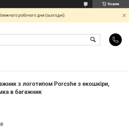
Кошик
ближчого робочого дня (сьогодні).
ажник з логотипом Porcshe з екошкіри,
умка в багажник
 ₴