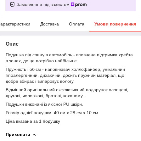
Замовлення під захистом
арактеристики
Доставка
Оплата
Умови повернення
Опис
Подушка під спину в автомобіль - впевнена підтримка хребта
в зонах, де це потрібно найбільше.
Пружність і об'єм - наповнювач холлофайбер, унікальний
гіпоалергенний, дихаючий, досить пружний матеріал, що
добре вбирає і випаровує вологу.
Відмінний оригінальний ексклюзивний подарунок хлопцеві,
другові, чоловікові, братові, коханому.
Подушки виконані із якісної PU шкіри.
Розмір однієї подушки: 40 см х 28 см х 10 см
Ціна вказана за 1 подушку
Приховати