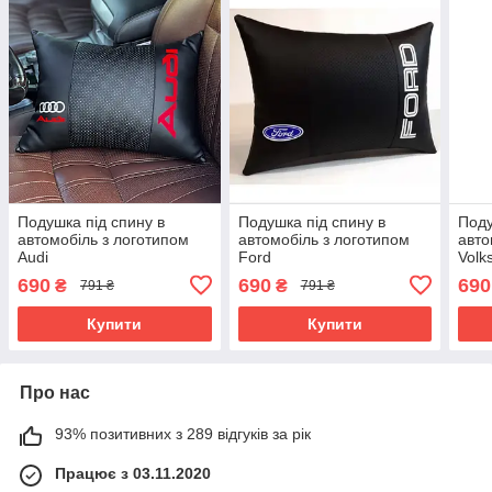
Подушка під спину в
Подушка під спину в
Поду
автомобіль з логотипом
автомобіль з логотипом
авто
Audi
Ford
Volk
690
690
690
₴
₴
791 ₴
791 ₴
Купити
Купити
Про нас
93% позитивних з 289 відгуків за рік
Працює з 03.11.2020