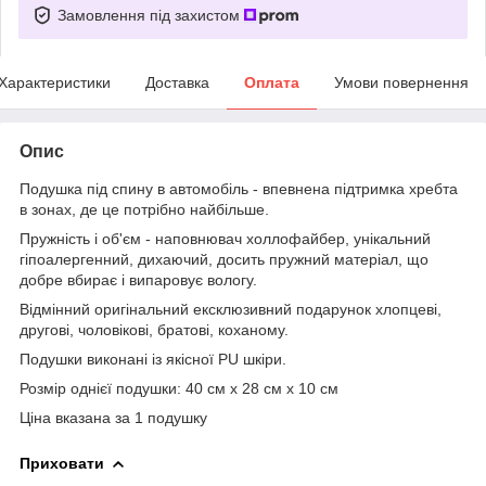
Замовлення під захистом
Характеристики
Доставка
Оплата
Умови повернення
Опис
Подушка під спину в автомобіль - впевнена підтримка хребта
в зонах, де це потрібно найбільше.
Пружність і об'єм - наповнювач холлофайбер, унікальний
гіпоалергенний, дихаючий, досить пружний матеріал, що
добре вбирає і випаровує вологу.
Відмінний оригінальний ексклюзивний подарунок хлопцеві,
другові, чоловікові, братові, коханому.
Подушки виконані із якісної PU шкіри.
Розмір однієї подушки: 40 см х 28 см х 10 см
Ціна вказана за 1 подушку
Приховати