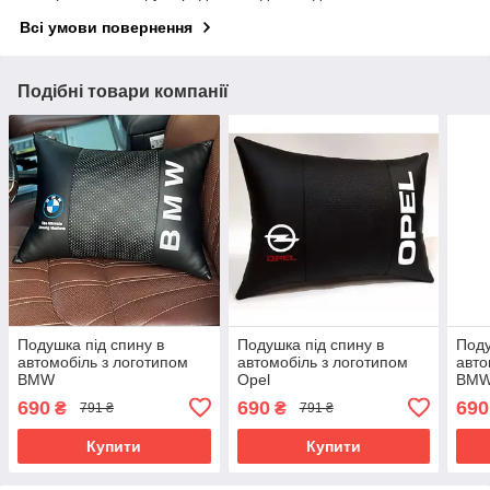
Всі умови повернення
Подібні товари компанії
Подушка під спину в
Подушка під спину в
Поду
автомобіль з логотипом
автомобіль з логотипом
авто
BMW
Opel
BM
690
690
690
₴
₴
791 ₴
791 ₴
Купити
Купити