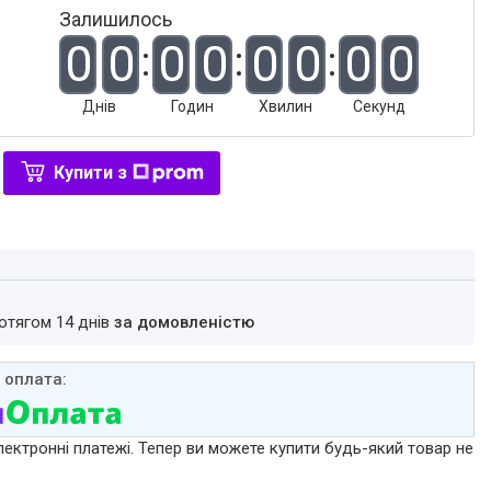
Залишилось
0
0
0
0
0
0
0
0
Днів
Годин
Хвилин
Секунд
Купити з
ротягом 14 днів
за домовленістю
лектронні платежі. Тепер ви можете купити будь-який товар не