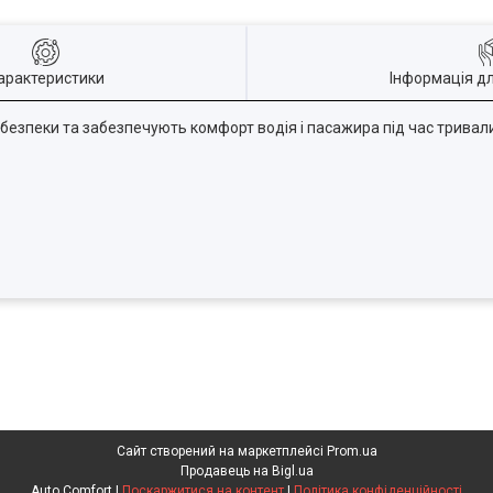
арактеристики
Інформація д
і безпеки та забезпечують комфорт водія і пасажира під час тривали
Сайт створений на маркетплейсі
Prom.ua
Продавець на Bigl.ua
Auto Comfort |
Поскаржитися на контент
|
Політика конфіденційності