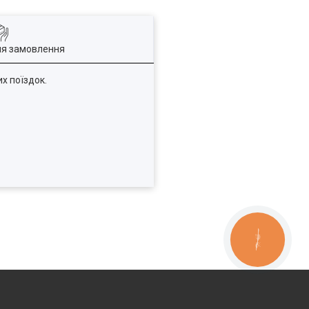
ля замовлення
х поїздок.
КНОПКА
ЗВ'ЯЗКУ