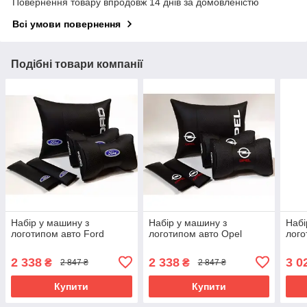
Повернення товару впродовж 14 днів за домовленістю
Всі умови повернення
Подібні товари компанії
Набір у машину з
Набір у машину з
Набі
логотипом авто Ford
логотипом авто Opel
лого
2 338
2 338
3 0
₴
₴
2 847 ₴
2 847 ₴
Купити
Купити