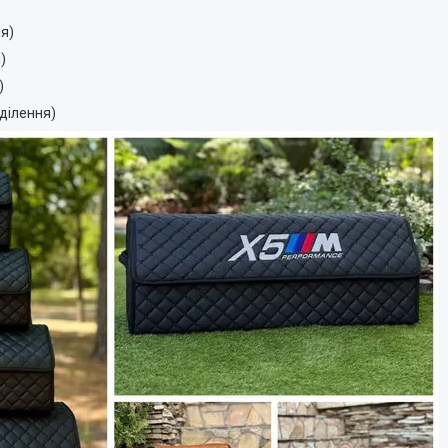
ня)
)
)
дділення)