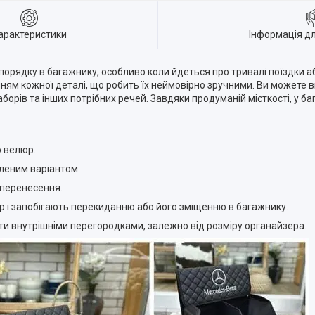
арактеристики
Інформація д
порядку в багажнику, особливо коли йдеться про тривалі поїздки 
ням кожної деталі, що робить їх неймовірно зручними. Ви можете в
аборів та інших потрібних речей. Завдяки продуманій місткості, у б
о велюр.
иленим варіантом.
 перенесення.
йзер і запобігають перекиданню або його зміщенню в багажнику.
вати внутрішніми перегородками, залежно від розміру органайзера.