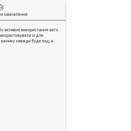
ля замовлення
або активне використання авто
икористовувати їх для
агажнику завжди буде лад, а