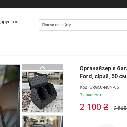
дарункові
Органайзер в ба
Ford, сірий, 50 с
Код:
ORG50-NON-05
В наявності
2 100 ₴
2 565