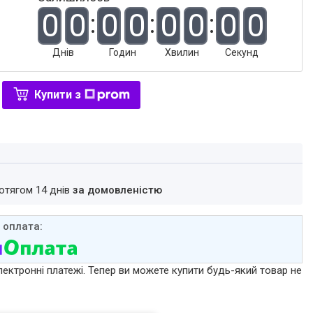
0
0
0
0
0
0
0
0
Днів
Годин
Хвилин
Секунд
Купити з
ротягом 14 днів
за домовленістю
лектронні платежі. Тепер ви можете купити будь-який товар не