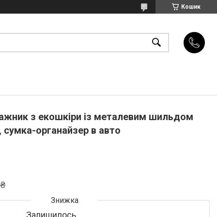
Кошик
гажник з екошкіри із металевим шильдом
м, сумка-органайзер в авто
 ₴
Залишилось