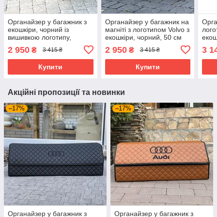
Органайзер у багажник з
Органайзер у багажник на
Орга
екошкіри, чорний із
магніті з логотипом Volvo з
лого
вишивкою логотипу,
екошкіри, чорний, 50 см
екош
магнітна фіксація, 50 см,
скла
2 950
2 950
3 1
₴
₴
3 415 ₴
3 415 ₴
бокс у багажник
бага
Купити
Купити
Акційні пропозиції та новинки
–17%
–17%
Органайзер у багажник з
Органайзер у багажник з