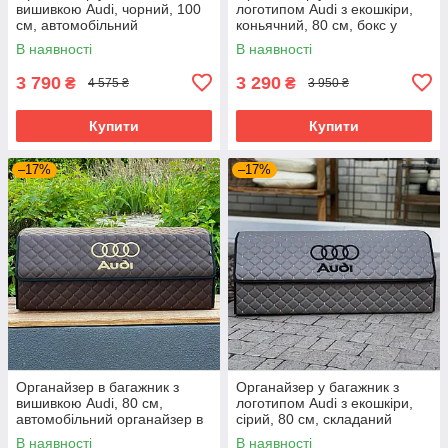
вишивкою Audi, чорний, 100
логотипом Audi з екошкіри,
см, автомобільний
коньячний, 80 см, бокс у
органайзер в авто
багажник
В наявності
В наявності
3 790
3 290
₴
₴
4 575 ₴
3 950 ₴
Купити
Купити
–17%
–17%
Органайзер в багажник з
Органайзер у багажник з
вишивкою Audi, 80 см,
логотипом Audi з екошкіри,
автомобільний органайзер в
сірий, 80 см, складаний
авто
органайзер у багажник
В наявності
В наявності