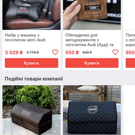
Набір у машину з
Обкладинка для
Папк
логотипом авто Audi
автодокументів з
з ло
логотипом Audi (Ауді) та
кори
номером вашого авто
3 028
550
850
₴
₴
3 776 ₴
600 ₴
Купити
Купити
Подібні товари компанії