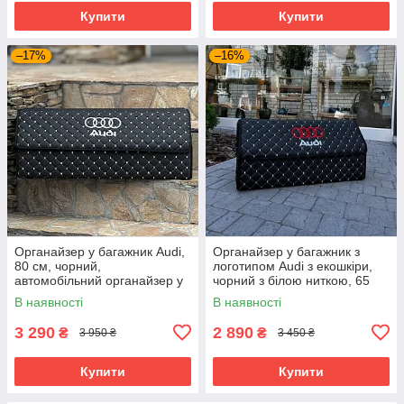
Купити
Купити
–17%
–16%
Органайзер у багажник Audi,
Органайзер у багажник з
80 см, чорний,
логотипом Audi з екошкіри,
автомобільний органайзер у
чорний з білою ниткою, 65
багажник
см, саквояж
В наявності
В наявності
3 290
2 890
₴
₴
3 950 ₴
3 450 ₴
Купити
Купити