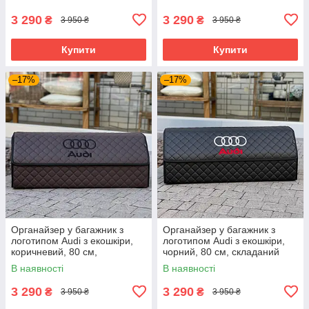
3 290
3 290
₴
₴
3 950 ₴
3 950 ₴
Купити
Купити
–17%
–17%
Органайзер у багажник з
Органайзер у багажник з
логотипом Audi з екошкіри,
логотипом Audi з екошкіри,
коричневий, 80 см,
чорний, 80 см, складаний
складаний органайзер у
органайзер у багажник
В наявності
В наявності
багажник
3 290
3 290
₴
₴
3 950 ₴
3 950 ₴