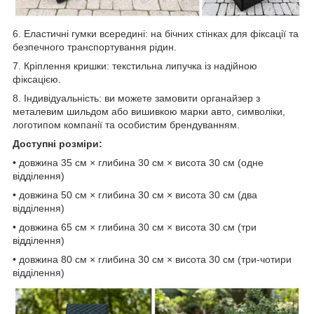
6. Еластичні гумки всередині: на бічних стінках для фіксації та
безпечного транспортування рідин.
7. Кріплення кришки: текстильна липучка із надійною
фіксацією.
8. Індивідуальність: ви можете замовити органайзер з
металевим шильдом або вишивкою марки авто, символіки,
логотипом компанії та особистим брендуванням.
Доступні розміри:
• довжина 35 см × глибина 30 см × висота 30 см (одне
відділення)
• довжина 50 см × глибина 30 см × висота 30 см (два
відділення)
• довжина 65 см × глибина 30 см × висота 30 см (три
відділення)
• довжина 80 см × глибина 30 см × висота 30 см (три-чотири
відділення)