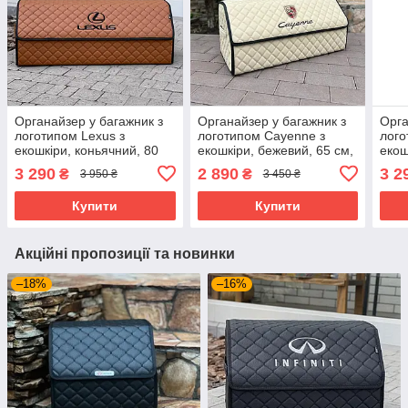
Органайзер у багажник з
Органайзер у багажник з
Орга
логотипом Lexus з
логотипом Сayenne з
лого
екошкіри, коньячний, 80
екошкіри, бежевий, 65 см,
екош
см, автоорганайзер
автоорганайзер
авто
3 290
2 890
3 2
₴
₴
3 950 ₴
3 450 ₴
Купити
Купити
Акційні пропозиції та новинки
–18%
–16%