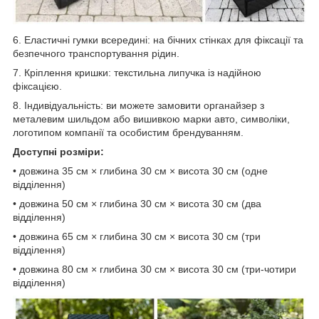
6. Еластичні гумки всередині: на бічних стінках для фіксації та
безпечного транспортування рідин.
7. Кріплення кришки: текстильна липучка із надійною
фіксацією.
8. Індивідуальність: ви можете замовити органайзер з
металевим шильдом або вишивкою марки авто, символіки,
логотипом компанії та особистим брендуванням.
Доступні розміри:
• довжина 35 см × глибина 30 см × висота 30 см (одне
відділення)
• довжина 50 см × глибина 30 см × висота 30 см (два
відділення)
• довжина 65 см × глибина 30 см × висота 30 см (три
відділення)
• довжина 80 см × глибина 30 см × висота 30 см (три-чотири
відділення)