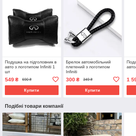
Подушка на підголовник в
Брелок автомобільний
Пода
авто з логотипом Infiniti 1
плетений з логотипом
автоа
шт
Infiniti
549
300
1 5
₴
₴
690 ₴
349 ₴
Купити
Купити
Подібні товари компанії