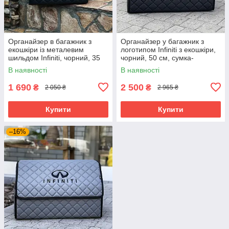
Органайзер в багажник з
Органайзер у багажник з
екошкіри із металевим
логотипом Infiniti з екошкіри,
шильдом Infiniti, чорний, 35
чорний, 50 см, сумка-
см, бокс у багажник
органайзер в авто
В наявності
В наявності
1 690
2 500
₴
₴
2 050 ₴
2 965 ₴
Купити
Купити
–16%