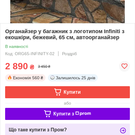
Органайзер у багажник з логотипом Infiniti з
екошкіри, бежевий, 65 см, автоорганайзер
В наявності
Код: ORG65-INFINITY-02
Роздріб
2 890
₴
3 450 ₴
Економія
560 ₴
Залишилось
25 днів
Купити
або
Купити з
Що таке купити з Пром?