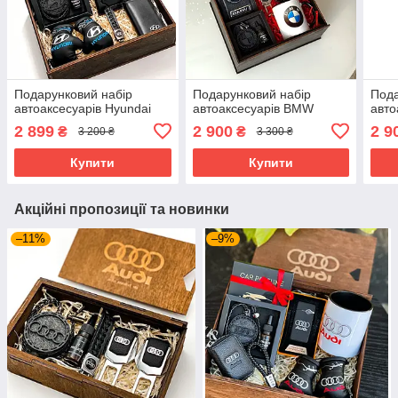
Подарунковий набір
Подарунковий набір
Пода
автоаксесуарів Hyundai
автоаксесуарів BMW
авто
2 899
2 900
2 9
₴
₴
3 200 ₴
3 300 ₴
Купити
Купити
Акційні пропозиції та новинки
–11%
–9%