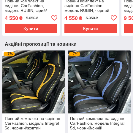
Повний комплект на
Повний комплект на
Повн
сидіння CarFashion,
сидіння CarFashion,
сиді
модель RUBIN, сірий/
модель RUBIN, чорний
моде
чорний
чорн
4 550
4 550
9 5
₴
₴
5 050 ₴
5 050 ₴
Купити
Купити
Акційні пропозиції та новинки
–7%
–7%
Повний комплект на сидіння
Повний комплект на сидіння
CarFashion, модель Integral
CarFashion, модель Integral
5d, чорний/жовтий
5d, чорний/синій