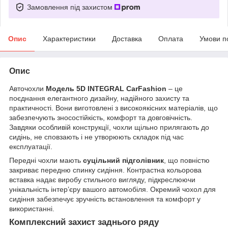
Замовлення під захистом
Опис
Характеристики
Доставка
Оплата
Умови п
Опис
Авточохли
Модель 5D INTEGRAL CarFashion
– це
поєднання елегантного дизайну, надійного захисту та
практичності. Вони виготовлені з високоякісних матеріалів, що
забезпечують зносостійкість, комфорт та довговічність.
Завдяки особливій конструкції, чохли щільно прилягають до
сидінь, не сповзають і не утворюють складок під час
експлуатації.
Передні чохли мають
суцільний підголівник
, що повністю
закриває передню спинку сидіння. Контрастна кольорова
вставка надає виробу стильного вигляду, підкреслюючи
унікальність інтер’єру вашого автомобіля. Окремий чохол для
сидіння забезпечує зручність встановлення та комфорт у
використанні.
Комплексний захист заднього ряду