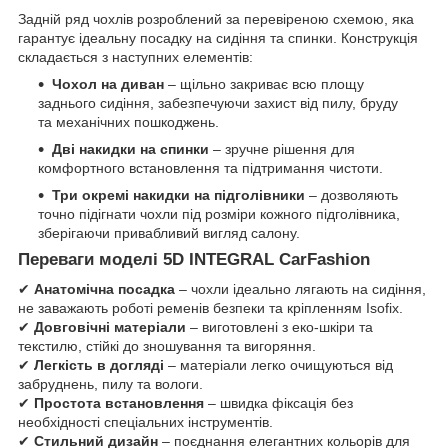
Задній ряд чохлів розроблений за перевіреною схемою, яка
гарантує ідеальну посадку на сидіння та спинки. Конструкція
складається з наступних елементів:
Чохол на диван
– щільно закриває всю площу
заднього сидіння, забезпечуючи захист від пилу, бруду
та механічних пошкоджень.
Дві накидки на спинки
– зручне рішення для
комфортного встановлення та підтримання чистоти.
Три окремі накидки на підголівники
– дозволяють
точно підігнати чохли під розміри кожного підголівника,
зберігаючи привабливий вигляд салону.
Переваги моделі 5D INTEGRAL CarFashion
✔
Анатомічна посадка
– чохли ідеально лягають на сидіння,
не заважають роботі ременів безпеки та кріпленням Isofix.
✔
Довговічні матеріали
– виготовлені з еко-шкіри та
текстилю, стійкі до зношування та вигоряння.
✔
Легкість в догляді
– матеріали легко очищуються від
забруднень, пилу та вологи.
✔
Простота встановлення
– швидка фіксація без
необхідності спеціальних інструментів.
✔
Стильний дизайн
– поєднання елегантних кольорів для