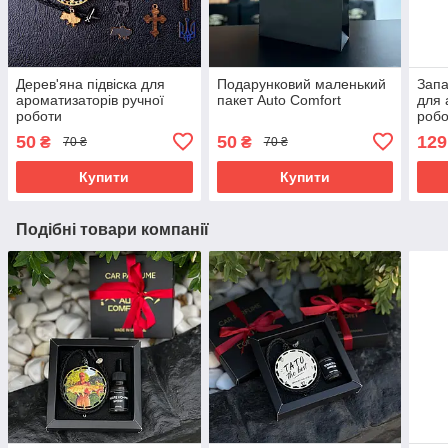
Дерев'яна підвіска для
Подарунковий маленький
Запа
ароматизаторів ручної
пакет Auto Comfort
для 
роботи
робо
ARMA
50
50
129
₴
₴
70 ₴
70 ₴
Купити
Купити
Подібні товари компанії