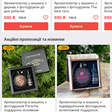
Ароматизатор у машину з
Ароматизатор у машину з
Аром
дерева з фотодруком до
дерева з фотодруком The
дере
дня рибалки
best тато
Коха
690
690
690
₴
₴
790 ₴
790 ₴
Купити
Купити
Акційні пропозиції та новинки
–15%
–15%
Ароматизатор в машину з
Ароматизатор в машину з
фотодруком Porsche,
індивідуальним фотодруком,
подарунок чоловікові
колективний подарунок,