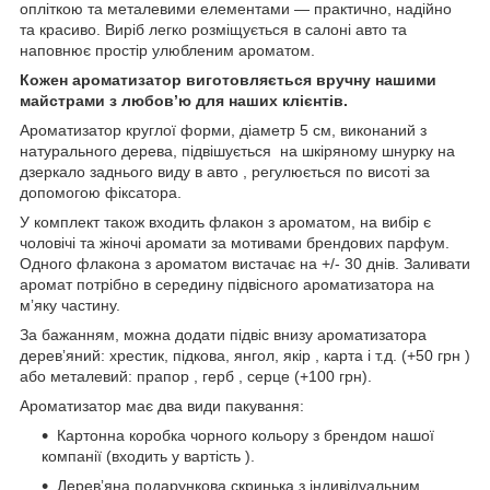
опліткою та металевими елементами — практично, надійно
та красиво. Виріб легко розміщується в салоні авто та
наповнює простір улюбленим ароматом.
Кожен ароматизатор виготовляється вручну нашими
майстрами з любовʼю для наших клієнтів.
Ароматизатор круглої форми, діаметр 5 см, виконаний з
натурального дерева, підвішується на шкіряному шнурку на
дзеркало заднього виду в авто , регулюється по висоті за
допомогою фіксатора.
У комплект також входить флакон з ароматом, на вибір є
чоловічі та жіночі аромати за мотивами брендових парфум.
Одного флакона з ароматом вистачає на +/- 30 днів. Заливати
аромат потрібно в середину підвісного ароматизатора на
мʼяку частину.
За бажанням, можна додати підвіс внизу ароматизатора
деревʼяний: хрестик, підкова, янгол, якір , карта і т.д. (+50 грн )
або металевий: прапор , герб , серце (+100 грн).
Ароматизатор має два види пакування:
Картонна коробка чорного кольору з брендом нашої
компанії (входить у вартість ).
Деревʼяна подарункова скринька з індивідуальним