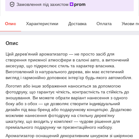
Замовлення під захистом
Опис
Характеристики
Доставка
Оплата
Умови п
Опис
Цей дерев’яний ароматизатор — не просто засіб для
створення приємної атмосфери в салоні авто, а витончений
аксесуар, що підкреслює стиль та характер власника.
Виготовлений із натурального дерева, він має естетичний
вигляд і гармонійно доповнює інтер’єр будь-якого автомобіля.
Логотип або інше зображення наноситься за допомогою
фотодруку, що гарантує чіткість, контрастність та стійкість до
зношування. Ви можете обрати варіант нанесення з одного
боку або з обох — це дозволяє створити індивідуальний
дизайн під ваш бренд або подарункову концепцію. Додатково
можливе нанесення фотодруку на стильну дерев’яну
шкатулку, що входить у комплект — чудове рішення для
преміального подарунку чи презентаційного набору.
Ароматизатор оснащений декоративним шнурком зі шкіряною