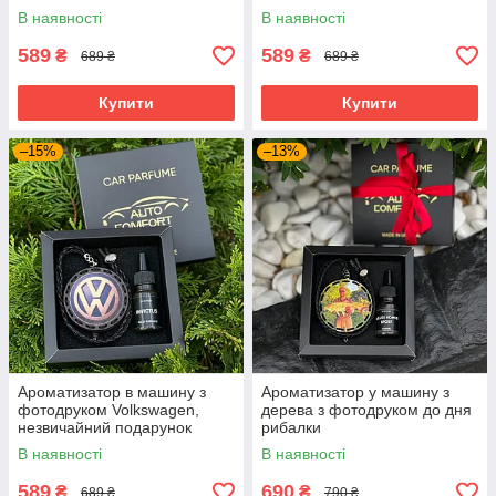
шефу, другу, чоловіку
В наявності
В наявності
589
589
₴
₴
689 ₴
689 ₴
Купити
Купити
–15%
–13%
Ароматизатор в машину з
Ароматизатор у машину з
фотодруком Volkswagen,
дерева з фотодруком до дня
незвичайний подарунок
рибалки
В наявності
В наявності
589
690
₴
₴
689 ₴
790 ₴