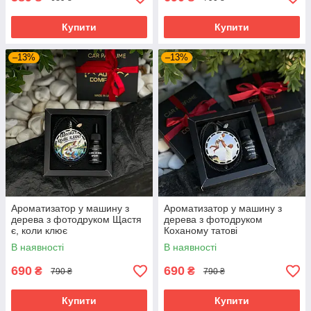
Купити
Купити
–13%
–13%
Ароматизатор у машину з
Ароматизатор у машину з
дерева з фотодруком Щастя
дерева з фотодруком
є, коли клює
Коханому татові
В наявності
В наявності
690
690
₴
₴
790 ₴
790 ₴
Купити
Купити