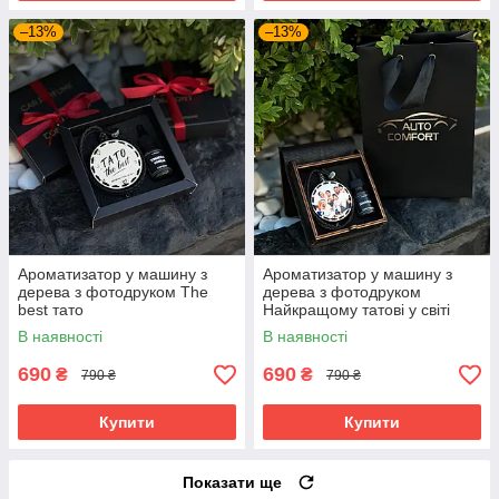
–13%
–13%
Ароматизатор у машину з
Ароматизатор у машину з
дерева з фотодруком The
дерева з фотодруком
best тато
Найкращому татові у світі
В наявності
В наявності
690
690
₴
₴
790 ₴
790 ₴
Купити
Купити
Показати ще