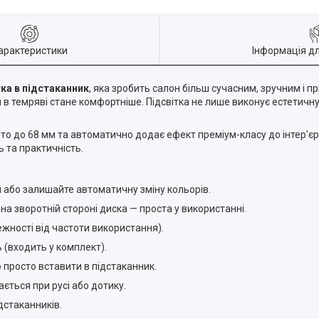
арактеристики
Інформація д
ка в підстаканник
, яка зробить салон більш сучасним, зручним і 
 в темряві стане комфортніше. Підсвітка не лише виконує естетичну
о до 68 мм та автоматично додає ефект преміум-класу до інтер'єру
ь та практичність.
и або залишайте автоматичну зміну кольорів.
а зворотній стороні диска — проста у використанні.
ежності від частоти використання).
 (входить у комплект).
 просто вставити в підстаканник.
ться при русі або дотику.
дстаканників.