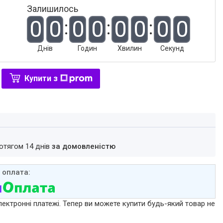
Залишилось
0
0
0
0
0
0
0
0
Днів
Годин
Хвилин
Секунд
Купити з
ротягом 14 днів
за домовленістю
лектронні платежі. Тепер ви можете купити будь-який товар не