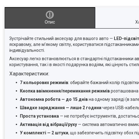
Опис
Х
Зустрічайте стильний аксесуар для вашого авто —
LED-підсвіт
яскравому, але м’якому світлу, користуватися підстаканниками
індивідуальності.
Аксесуар легко встановлюється в стандартні підстаканники авт
користування, так і в якості подарунка водіям, які цінують стил
Характеристики:
7 кольорових режимів
: обирайте бажаний колір підсвітк
Кнопка ввімкнення/перемикання режимів
розташована н
Автономна робота — до 15 днів
на одному заряді (в зал
Швидке заряджання — лише 2 години
через USB-кабель
Проста установка
— не потребує інструментів, достатньо
Активація від вібрації/руху
— система автоматично вмикає
У комплекті — 2 штуки
, що забезпечить підсвітку обох пі