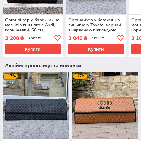
Органайзер у багажник на
Органайзер у багажник з
Орга
магніті з вишивкою Audi,
вишивкою Toyota, чорний
магн
коричневий, 50 см,
з червоною підкладкою,
чорн
автомобільний органайзер
65 см, автомобільний
авто
3 200
3 040
3 1
₴
₴
3 665 ₴
3 600 ₴
в авто
органайзер в авто
в ав
Купити
Купити
Акційні пропозиції та новинки
–17%
–17%