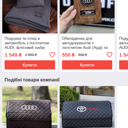
Подушка та плед в
Обкладинка для
Поду
автомобіль з логотипом
автодокументів з
авто
AUDI, флісовий набір
логотипом Audi (Ауді) та
AUDI
номером вашого авто
1 549
550
1 5
₴
₴
1 950 ₴
600 ₴
Купити
Купити
Подібні товари компанії