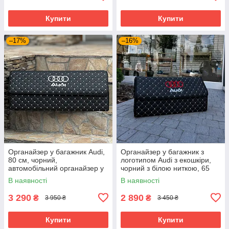
Купити
Купити
–17%
–16%
Органайзер у багажник Audi,
Органайзер у багажник з
80 см, чорний,
логотипом Audi з екошкіри,
автомобільний органайзер у
чорний з білою ниткою, 65
багажник
см, саквояж
В наявності
В наявності
3 290
2 890
₴
₴
3 950 ₴
3 450 ₴
Купити
Купити