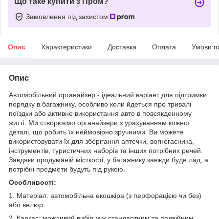
Що таке купити з Пром?
Замовлення під захистом
Опис
Характеристики
Доставка
Оплата
Умови п
Опис
Автомобільний органайзер - ідеальний варіант для підтримки
порядку в багажнику, особливо коли йдеться про тривалі
поїздки або активне використання авто в повсякденному
житті. Ми створюємо органайзери з урахуванням кожної
деталі, що робить їх неймовірно зручними. Ви можете
використовувати їх для зберігання аптечки, вогнегасника,
інструментів, туристичних наборів та інших потрібних речей.
Завдяки продуманій місткості, у багажнику завжди буде лад, а
потрібні предмети будуть під рукою.
Особливості:
1. Матеріал: автомобільна екошкіра (з перфорацією чи без)
або велюр.
2. Каркас: можливий вибір між стандартним та подвійним