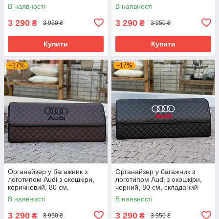
авто
органайзер у багажник
В наявності
В наявності
3 290
3 290
₴
₴
3 950 ₴
3 950 ₴
Купити
Купити
–17%
–17%
Органайзер у багажник з
Органайзер у багажник з
логотипом Audi з екошкіри,
логотипом Audi з екошкіри,
коричневий, 80 см,
чорний, 80 см, складаний
складаний органайзер у
органайзер у багажник
В наявності
В наявності
багажник
3 290
3 290
₴
₴
3 950 ₴
3 950 ₴