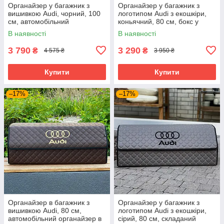
Органайзер у багажник з
Органайзер у багажник з
вишивкою Audi, чорний, 100
логотипом Audi з екошкіри,
см, автомобільний
коньячний, 80 см, бокс у
органайзер в авто
багажник
В наявності
В наявності
3 790
3 290
₴
₴
4 575 ₴
3 950 ₴
Купити
Купити
–17%
–17%
Органайзер в багажник з
Органайзер у багажник з
вишивкою Audi, 80 см,
логотипом Audi з екошкіри,
автомобільний органайзер в
сірий, 80 см, складаний