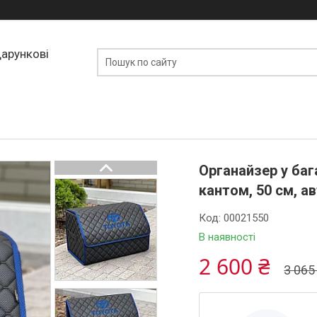
дарункові
Органайзер у баг
кантом, 50 см, а
Код:
00021550
В наявності
2 600 ₴
3 065