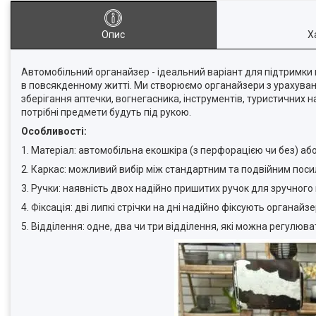
Опис
Х
Автомобільний органайзер - ідеальний варіант для підтримки 
в повсякденному житті. Ми створюємо органайзери з урахуван
зберігання аптечки, вогнегасника, інструментів, туристичних н
потрібні предмети будуть під рукою.
Особливості:
1. Матеріал: автомобільна екошкіра (з перфорацією чи без) аб
2. Каркас: можливий вибір між стандартним та подвійним пос
3. Ручки: наявність двох надійно пришитих ручок для зручного
4. Фіксація: дві липкі стрічки на дні надійно фіксують органа
5. Відділення: одне, два чи три відділення, які можна регулю