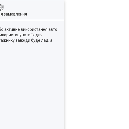
ля замовлення
або активне використання авто
икористовувати їх для
агажнику завжди буде лад, а