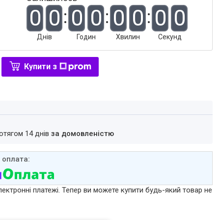
0
0
0
0
0
0
0
0
Днів
Годин
Хвилин
Секунд
Купити з
ротягом 14 днів
за домовленістю
лектронні платежі. Тепер ви можете купити будь-який товар не