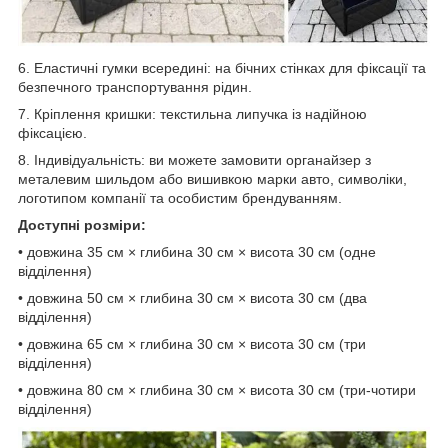
6. Еластичні гумки всередині: на бічних стінках для фіксації та
безпечного транспортування рідин.
7. Кріплення кришки: текстильна липучка із надійною
фіксацією.
8. Індивідуальність: ви можете замовити органайзер з
металевим шильдом або вишивкою марки авто, символіки,
логотипом компанії та особистим брендуванням.
Доступні розміри:
• довжина 35 см × глибина 30 см × висота 30 см (одне
відділення)
• довжина 50 см × глибина 30 см × висота 30 см (два
відділення)
• довжина 65 см × глибина 30 см × висота 30 см (три
відділення)
• довжина 80 см × глибина 30 см × висота 30 см (три-чотири
відділення)