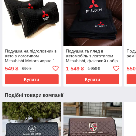
Подушка на підголовник в
Подушка та плед в
Поду
авто з логотипом
автомобіль з логотипом
ремі
Mitsubishi Motors чорна 1
Mitsubishi, флісовий набір
шт
549
1 549
550
₴
₴
690 ₴
1 950 ₴
Купити
Купити
Подібні товари компанії