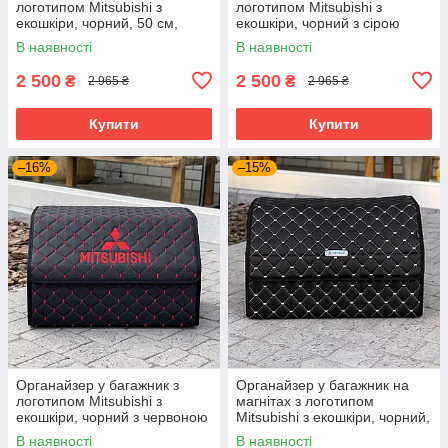
логотипом Mitsubishi з
логотипом Mitsubishi з
екошкіри, чорний, 50 см,
екошкіри, чорний з сірою
складаний органайзер у
ниткою, 50 см, коробка в
В наявності
В наявності
багажник
багажник
2 500
2 500
₴
₴
2 965 ₴
2 965 ₴
Купити
Купити
–16%
–15%
Органайзер у багажник з
Органайзер у багажник на
логотипом Mitsubishi з
магнітах з логотипом
екошкіри, чорний з червоною
Mitsubishi з екошкіри, чорний,
ниткою, 50 см,
50 см, сумка в багажник
В наявності
В наявності