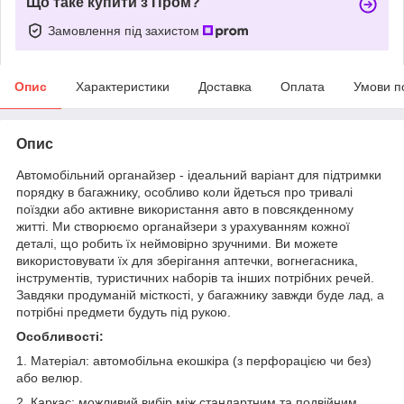
Що таке купити з Пром?
Замовлення під захистом
Опис
Характеристики
Доставка
Оплата
Умови п
Опис
Автомобільний органайзер - ідеальний варіант для підтримки
порядку в багажнику, особливо коли йдеться про тривалі
поїздки або активне використання авто в повсякденному
житті. Ми створюємо органайзери з урахуванням кожної
деталі, що робить їх неймовірно зручними. Ви можете
використовувати їх для зберігання аптечки, вогнегасника,
інструментів, туристичних наборів та інших потрібних речей.
Завдяки продуманій місткості, у багажнику завжди буде лад, а
потрібні предмети будуть під рукою.
Особливості:
1. Матеріал: автомобільна екошкіра (з перфорацією чи без)
або велюр.
2. Каркас: можливий вибір між стандартним та подвійним