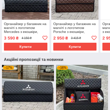
Органайзер у багажник на
Органайзер у багажник на
Орга
магніті з логотипом
магніті з логотипом
магн
Mercedes з екошкіри,
Porsche з екошкіри,
з ек
чорний, 65 см, сумка в
шоколадний, 50 см, сумка
см, 
3 590
2 950
2 9
₴
₴
4 150 ₴
3 415 ₴
багажник
в багажник
Купити
Купити
Акційні пропозиції та новинки
–17%
–16%