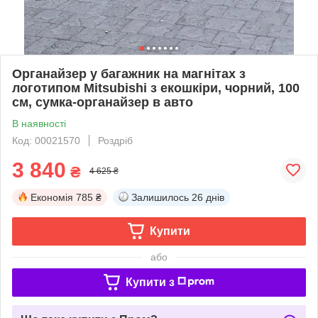
Органайзер у багажник на магнітах з
логотипом Mitsubishi з екошкіри, чорний, 100
см, сумка-органайзер в авто
В наявності
Код: 00021570
Роздріб
3 840
₴
4 625 ₴
Економія
785 ₴
Залишилось
26 днів
Купити
або
Купити з