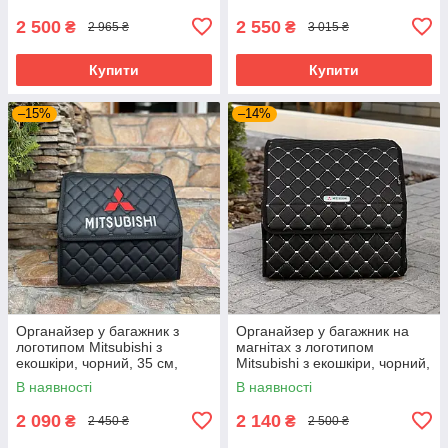
автоорганайзер
2 500
2 550
₴
₴
2 965 ₴
3 015 ₴
Купити
Купити
–15%
–14%
Органайзер у багажник з
Органайзер у багажник на
логотипом Mitsubishi з
магнітах з логотипом
екошкіри, чорний, 35 см,
Mitsubishi з екошкіри, чорний,
саквояж
35 см, саквояж
В наявності
В наявності
2 090
2 140
₴
₴
2 450 ₴
2 500 ₴