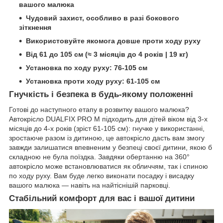
вашого малюка
Чудовий захист, особливо в разі бокового
зіткнення
Використовуйте якомога довше проти ходу руху
Від 61 до 105 см (≈ 3 місяців до 4 років | 19 кг)
Установка по ходу руху: 76-105 см
Установка проти ходу руху: 61-105 см
Гнучкість і безпека в будь-якому положенні
Готові до наступного етапу в розвитку вашого малюка?
Автокрісло DUALFIX PRO M підходить для дітей віком від 3-х
місяців до 4-х років (зріст 61-105 см): гнучке у використанні,
зростаюче разом із дитиною, це автокрісло дасть вам змогу
завжди залишатися впевненим у безпеці своєї дитини, якою б
складною не була поїздка. Завдяки обертанню на 360°
автокрісло може встановлюватися як обличчям, так і спиною
по ходу руху. Вам буде легко виконати посадку і висадку
вашого малюка — навіть на найтіснішій парковці.
Стабільний комфорт для вас і вашої дитини