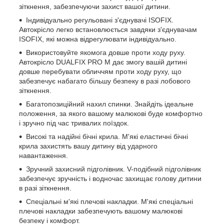
зіткнення, забезпечуючи захист вашої дитини.
Індивідуально регульовані з'єднувачі ISOFIX.
Автокрісло легко встановлюється завдяки з'єднувачам
ISOFIX, які можна відрегулювати індивідуально.
Використовуйте якомога довше проти ходу руху.
Автокрісло DUALFIX PRO M дає змогу вашій дитині
довше перебувати обличчям проти ходу руху, що
забезпечує набагато більшу безпеку в разі лобового
зіткнення.
Багатопозиційний нахил спинки. Знайдіть ідеальне
положення, за якого вашому малюкові буде комфортно
і зручно під час тривалих поїздок.
Високі та надійні бічні крила. М'які еластичні бічні
крила захистять вашу дитину від ударного
навантаження.
Зручний захисний підголівник. V-подібний підголівник
забезпечує зручність і водночас захищає голову дитини
в разі зіткнення.
Спеціальні м'які плечові накладки. М'які спеціальні
плечові накладки забезпечують вашому малюкові
безпеку і комфорт.