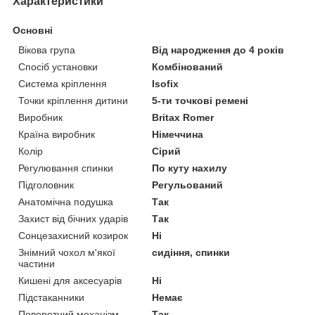
Характеристики
Основні
Вікова група
Від народження до 4 років
Спосіб установки
Комбінований
Система кріплення
Isofix
Точки кріплення дитини
5-ти точкові ремені
Виробник
Britax Romer
Країна виробник
Німеччина
Колір
Сірий
Регулювання спинки
По куту нахилу
Підголовник
Регульований
Анатомічна подушка
Так
Захист від бічних ударів
Так
Сонцезахисний козирок
Ні
Знімний чохол м'якої
сидіння, спинки
частини
Кишені для аксесуарів
Ні
Підстаканники
Немає
Поворотний механізм
Так