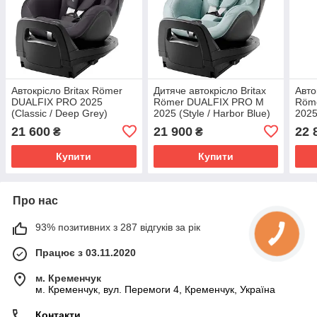
Автокрісло Britax Römer
Дитяче автокрісло Britax
Авто
DUALFIX PRO 2025
Römer DUALFIX PRO M
Röm
(Classic / Deep Grey)
2025 (Style / Harbor Blue)
2025
Cara
21 600
21 900
22 
₴
₴
авто
Купити
Купити
Про нас
93% позитивних з 287 відгуків за рік
Працює з 03.11.2020
м. Кременчук
м. Кременчук, вул. Перемоги 4, Кременчук, Україна
Контакти