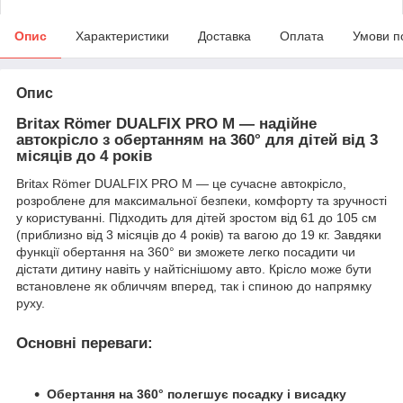
Опис
Характеристики
Доставка
Оплата
Умови п
Опис
Britax Römer DUALFIX PRO M — надійне
автокрісло з обертанням на 360° для дітей від 3
місяців до 4 років
Britax Römer DUALFIX PRO M — це сучасне автокрісло,
розроблене для максимальної безпеки, комфорту та зручності
у користуванні. Підходить для дітей зростом від 61 до 105 см
(приблизно від 3 місяців до 4 років) та вагою до 19 кг. Завдяки
функції обертання на 360° ви зможете легко посадити чи
дістати дитину навіть у найтіснішому авто. Крісло може бути
встановлене як обличчям вперед, так і спиною до напрямку
руху.
Основні переваги:
Обертання на 360° полегшує посадку і висадку