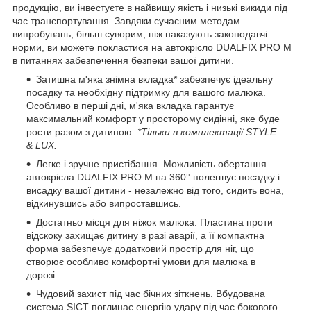
продукцію, ви інвестуєте в найвищу якість і низькі викиди під
час транспортування. Завдяки сучасним методам
випробувань, більш суворим, ніж наказують законодавчі
норми, ви можете покластися на автокрісло DUALFIX PRO M
в питаннях забезпечення безпеки вашої дитини.
Затишна м'яка знімна вкладка* забезпечує ідеальну
посадку та необхідну підтримку для вашого малюка.
Особливо в перші дні, м'яка вкладка гарантує
максимальний комфорт у просторому сидінні, яке буде
рости разом з дитиною.
*Тільки в комплектації STYLE
& LUX.
Легке і зручне пристібання. Можливість обертання
автокрісла DUALFIX PRO M на 360° полегшує посадку і
висадку вашої дитини - незалежно від того, сидить вона,
відкинувшись або випроставшись.
Достатньо місця для ніжок малюка. Пластина проти
відскоку захищає дитину в разі аварії, а її компактна
форма забезпечує додатковий простір для ніг, що
створює особливо комфортні умови для малюка в
дорозі.
Чудовий захист під час бічних зіткнень. Вбудована
система SICT поглинає енергію удару під час бокового