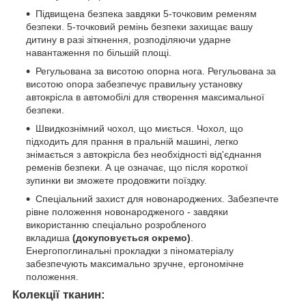
Підвищена безпека завдяки 5-точковим ременям
безпеки. 5-точковий ремінь безпеки захищає вашу
дитину в разі зіткнення, розподіляючи ударне
навантаження по більшій площі.
Регульована за висотою опорна нога. Регульована за
висотою опора забезпечує правильну установку
автокрісла в автомобілі для створення максимальної
безпеки.
Швидкознімний чохол, що миється. Чохол, що
підходить для прання в пральній машині, легко
знімається з автокрісла без необхідності від'єднання
ременів безпеки. А це означає, що після короткої
зупинки ви зможете продовжити поїздку.
Спеціальний захист для новонароджених. Забезпечте
рівне положення новонародженого - завдяки
використанню спеціально розробленого
вкладиша
(докуповується окремо)
.
Енергопоглинальні прокладки з піноматеріалу
забезпечують максимально зручне, ергономічне
положення.
Колекції тканин: