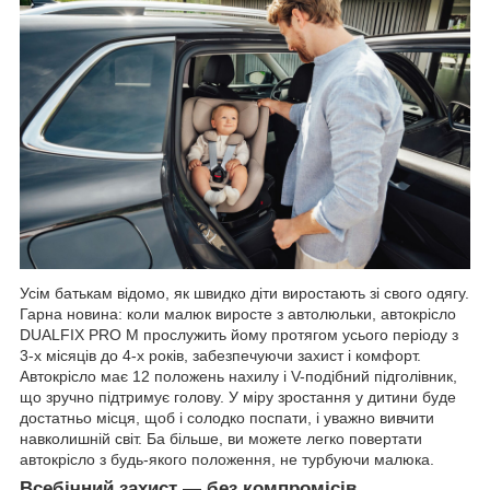
Усім батькам відомо, як швидко діти виростають зі свого одягу.
Гарна новина: коли малюк виросте з автолюльки, автокрісло
DUALFIX PRO M прослужить йому протягом усього періоду з
3-х місяців до 4-х років, забезпечуючи захист і комфорт.
Автокрісло має 12 положень нахилу і V-подібний підголівник,
що зручно підтримує голову. У міру зростання у дитини буде
достатньо місця, щоб і солодко поспати, і уважно вивчити
навколишній світ. Ба більше, ви можете легко повертати
автокрісло з будь-якого положення, не турбуючи малюка.
Всебічний захист
—
без компромісів