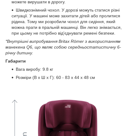
можете вирушати в дорогу.
Швидкознімний чохол. У дорозі можуть статися різні
ситуації. У машині може захитати дітей або пролитися
рідина. Тому ми розробили чохол для сидіння, який
можна прати в пральній машинці. Він легко знімається,
при цьому не потрібно від'єднувати ремені безпеки.
*Внутрішні випробування Britax Römer з використанням
манекена Q6, що являє собою середньостатистичну 6-
річну дитину.
Габарити
Вага виробу: 9.8 кг
Розміри (В x Ш x Г): 60 - 83 x 44 x 48 см