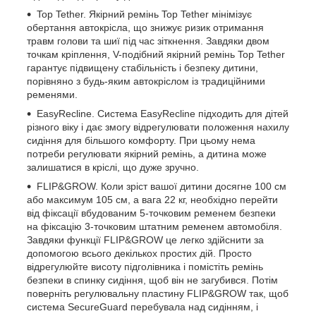
Top Tether. Якірний ремінь Top Tether мінімізує
обертання автокрісла, що знижує ризик отримання
травм голови та шиї під час зіткнення. Завдяки двом
точкам кріплення, V-подібний якірний ремінь Top Tether
гарантує підвищену стабільність і безпеку дитини,
порівняно з будь-яким автокріслом із традиційними
ременями.
EasyRecline. Система EasyRecline підходить для дітей
різного віку і дає змогу відрегулювати положення нахилу
сидіння для більшого комфорту. При цьому нема
потреби регулювати якірний ремінь, а дитина може
залишатися в кріслі, що дуже зручно.
FLIP&GROW. Коли зріст вашої дитини досягне 100 см
або максимум 105 см, а вага 22 кг, необхідно перейти
від фіксації вбудованим 5-точковим ременем безпеки
на фіксацію 3-точковим штатним ременем автомобіля.
Завдяки функції FLIP&GROW це легко здійснити за
допомогою всього декількох простих дій. Просто
відрегулюйте висоту підголівника і помістіть ремінь
безпеки в спинку сидіння, щоб він не загубився. Потім
поверніть регулювальну пластину FLIP&GROW так, щоб
система SecureGuard перебувала над сидінням, і