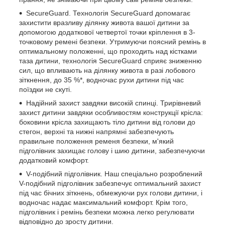
SecureGuard. Технологія SecureGuard допомагає
захистити вразливу ділянку живота вашої дитини за
допомогою додаткової четвертої точки кріплення в 3-
точковому ремені безпеки. Утримуючи поясний ремінь в
оптимальному положенні, що проходить над кістками
таза дитини, технологія SecureGuard сприяє зниженню
сил, що впливають на ділянку живота в разі лобового
зіткнення, до 35 %*, водночас рухи дитини під час
поїздки не скуті.
Надійний захист завдяки високій спинці. Трирівневий
захист дитини завдяки особливостям конструкції крісла:
боковини крісла захищають тіло дитини від голови до
стегон, верхні та нижні напрямні забезпечують
правильне положення ременя безпеки, м'який
підголівник захищає голову і шию дитини, забезпечуючи
додатковий комфорт.
V-подібний підголівник. Наш спеціально розроблений
V-подібний підголівник забезпечує оптимальний захист
під час бічних зіткнень, обмежуючи рух голови дитини, і
водночас надає максимальний комфорт. Крім того,
підголівник і ремінь безпеки можна легко регулювати
відповідно до зросту дитини.