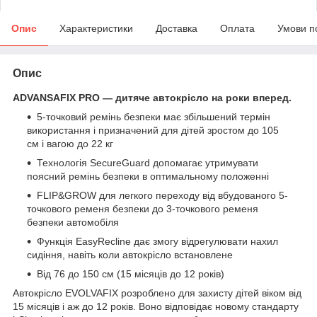
Опис
Характеристики
Доставка
Оплата
Умови п
Опис
ADVANSAFIX PRO — дитяче автокрісло на роки вперед.
5-точковий ремінь безпеки має збільшений термін
використання і призначений для дітей зростом до 105
см і вагою до 22 кг
Технологія SecureGuard допомагає утримувати
поясний ремінь безпеки в оптимальному положенні
FLIP&GROW для легкого переходу від вбудованого 5-
точкового ременя безпеки до 3-точкового ременя
безпеки автомобіля
Функція EasyRecline дає змогу відрегулювати нахил
сидіння, навіть коли автокрісло встановлене
Від 76 до 150 см (15 місяців до 12 років)
Автокрісло EVOLVAFIX розроблено для захисту дітей віком від
15 місяців і аж до 12 років. Воно відповідає новому стандарту