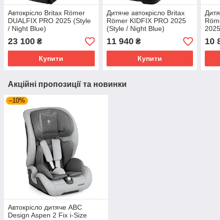
Автокрісло Britax Römer
Дитяче автокрісло Britax
Дитя
DUALFIX PRO 2025 (Style
Römer KIDFIX PRO 2025
Röm
/ Night Blue)
(Style / Night Blue)
2025
23 100
11 940
10 
₴
₴
Купити
Купити
Акційні пропозиції та новинки
–10%
Автокрісло дитяче ABC
Design Aspen 2 Fix i-Size