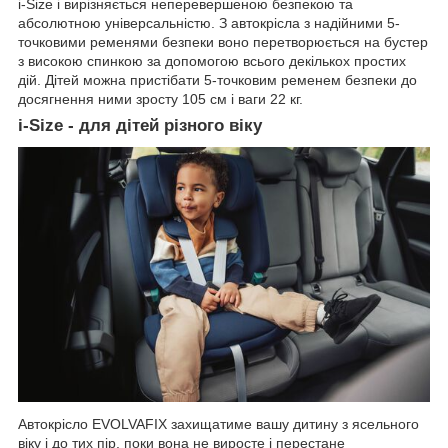
i-Size і вирізняється неперевершеною безпекою та
абсолютною універсальністю. З автокрісла з надійними 5-
точковими ременями безпеки воно перетворюється на бустер
з високою спинкою за допомогою всього декількох простих
дій. Дітей можна пристібати 5-точковим ременем безпеки до
досягнення ними зросту 105 см і ваги 22 кг.
i-Size - для дітей різного віку
Автокрісло EVOLVAFIX захищатиме вашу дитину з ясельного
віку і до тих пір, поки вона не виросте і перестане