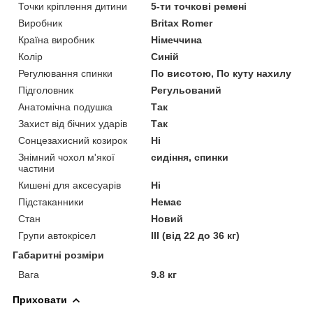
Точки кріплення дитини
5-ти точкові ремені
Виробник
Britax Romer
Країна виробник
Німеччина
Колір
Синій
Регулювання спинки
По висотою, По куту нахилу
Підголовник
Регульований
Анатомічна подушка
Так
Захист від бічних ударів
Так
Сонцезахисний козирок
Ні
Знімний чохол м'якої
сидіння, спинки
частини
Кишені для аксесуарів
Ні
Підстаканники
Немає
Стан
Новий
Групи автокрісел
III (від 22 до 36 кг)
Габаритні розміри
Вага
9.8 кг
Приховати