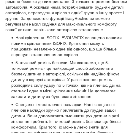
ременя безпеки до використання 3-точкового ременя безпеки
автомобіля. А оскільки нема потреби знімати будь-які деталі
автокрісла, переведення крісла з однієї групи в іншу просте і
зручне. За допомогою функції EasyRecline ви можете
регулювати нахил сидіння для максимального комфорту
вашої дитини, навіть коли автокрісло встановлене.
Нові кріплення ISOFIX. EVOLVAFIX оснащено нашими
новими кріпленнями ISOFIX. Кріплення можуть
працювати незалежно одне від одного, що ще більше
спрощує встановлення автокрісла.
5-точковий ремінь безпеки. Ми вважаємо, що 5-
точковий ремінь - це найкращий спосіб забезпечити
безпеку дитини в автокріслі, оскільки він надійно фіксує
дитину в корпусі автокрісла. У разі зіткнення ремінь
розподіляє силу удару по 5 точках: дві на плечах, дві на
стегнах і одна в місці кріплення між ніг. Це допомагає
захистити дитину за будь-якого зіткнення.
Спеціальні м'які плечові накладки. Наші спеціальні
плечові накладки зручно прилягають до грудей вашої
дитини. Вони допомагають зменшити рух дитини в разі
зіткнення і роблять 5-точковий ремінь безпеки ще більш
комфортним. Крім того, їх можна легко зняти для
прання, не знімаючи при цьому сам ремінь безпеки.