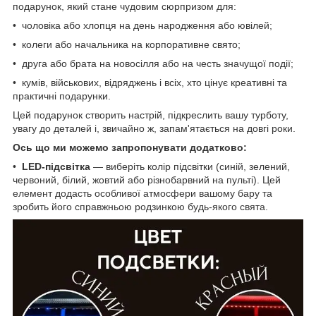
подарунок, який стане чудовим сюрпризом для:
• чоловіка або хлопця на день народження або ювілей;
• колеги або начальника на корпоративне свято;
• друга або брата на новосілля або на честь значущої події;
• кумів, військових, відряджень і всіх, хто цінує креативні та
практичні подарунки.
Цей подарунок створить настрій, підкреслить вашу турботу,
увагу до деталей і, звичайно ж, запам'ятається на довгі роки.
Ось що ми можемо запропонувати додатково:
•
LED-підсвітка
— виберіть колір підсвітки (синій, зелений,
червоний, білий, жовтий або різнобарвний на пульті). Цей
елемент додасть особливої атмосфери вашому бару та
зробить його справжньою родзинкою будь-якого свята.