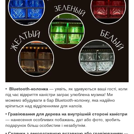
•
Bluetooth-колонка
— уявіть, як здивуються ваші гості, коли
під час відкриття каністри заграє улюблена музика! Ми
можемо вбудувати в бар Bluetooth-колонку, яка надійно
кріпиться над відділеннями для напоїв.
•
Гравіювання для дерева на внутрішній стороні каністри
— нанесення особливих побажань, дат або фото, зробить
подарунок більш особистим і незабутнім.
•
Склянки з декоративною вставкою або гравіюванням
—