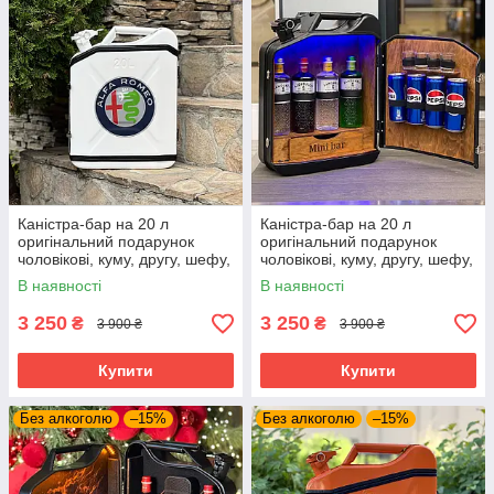
Каністра-бар на 20 л
Каністра-бар на 20 л
оригінальний подарунок
оригінальний подарунок
чоловікові, куму, другу, шефу,
чоловікові, куму, другу, шефу,
військовому, командиру,
військовому, командиру,
В наявності
В наявності
комбату
комбату
3 250
3 250
₴
₴
3 900 ₴
3 900 ₴
Купити
Купити
Без алкоголю
–15%
Без алкоголю
–15%