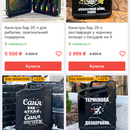
Каністра-бар 20 л для
Каністра-бар 20 л
рибалки, оригінальний
реставрація у чорному
подарунок
кольорі з посудом на 4
персони
В наявності
В наявності
5 500
3 999
₴
₴
6 500 ₴
4 499 ₴
Купити
Купити
Без алкоголю
–11%
Без алкоголю
–11%