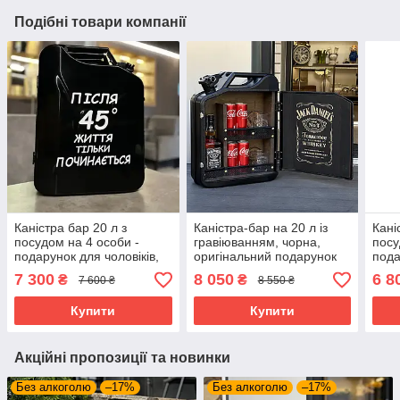
Подібні товари компанії
Каністра бар 20 л з
Каністра-бар на 20 л із
Кані
посудом на 4 особи -
гравіюванням, чорна,
посу
подарунок для чоловіків,
оригінальний подарунок
пода
шефа, чоловіка
чоловікові, куму, батькові
куму
7 300
8 050
6 8
₴
₴
7 600 ₴
8 550 ₴
Купити
Купити
Акційні пропозиції та новинки
Без алкоголю
–17%
Без алкоголю
–17%