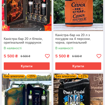
Каністра-бар на 20 л з
Каністра-бар 20 л біткоін,
посудом на 4 персони,
оригінальний подарунок
чорна, оригінальний
подарунок чоловікові, куму,
В наявності
В наявності
другу, шефу
5 500
5 500
₴
₴
6 500 ₴
6 500 ₴
Купити
Купити
Без алкоголю
–15%
Без алкоголю
–11%