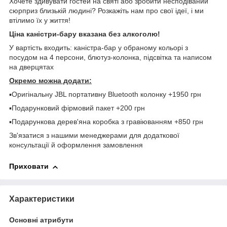
Хочете здивувати гостей на святі або зробити несподіваний
сюрприз близькій людині? Розкажіть нам про свої ідеї, і ми
втілимо їх у життя!
Ціна каністри-бару вказана без алкоголю!
У вартість входить: каністра-бар у обраному кольорі з
посудом на 4 персони, блютуз-колонка, підсвітка та написом
на дверцятах
Окремо можна додати:
▪️Оригінальну JBL портативну Bluetooth колонку +1950 грн
▪️Подарунковий фірмовий пакет +200 грн
▪️Подарункова дерев'яна коробка з гравіюванням +850 грн
Зв'язатися з нашими менеджерами для додаткової
консультації й оформлення замовлення
Приховати
Характеристики
Основні атрибути