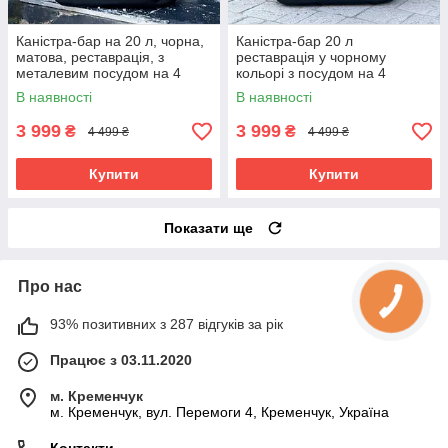
Каністра-бар на 20 л, чорна,
Каністра-бар 20 л
матова, реставрація, з
реставрація у чорному
металевим посудом на 4
кольорі з посудом на 4
особи - подарунок який усіх
персони, іменний подарунок
В наявності
В наявності
здивує
військовому, брату
3 999
3 999
₴
₴
4 499 ₴
4 499 ₴
Купити
Купити
Показати ще
Про нас
93% позитивних з 287 відгуків за рік
Працює з 03.11.2020
м. Кременчук
м. Кременчук, вул. Перемоги 4, Кременчук, Україна