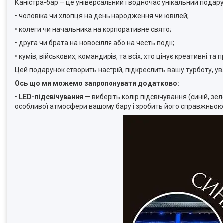
Каністра-бар – це універсальний і водночас унікальний подар
• чоловіка чи хлопця на день народження чи ювілей;
• колеги чи начальника на корпоративне свято;
• друга чи брата на новосілля або на честь події;
• кумів, військових, командирів, та всіх, хто цінує креативні та
Цей подарунок створить настрій, підкреслить вашу турботу, ува
Ось що ми можемо запропонувати додатково:
•
LED-підсвічування
— виберіть колір підсвічування (синій, зе
особливої ​​атмосфери вашому бару і зробить його справжньою