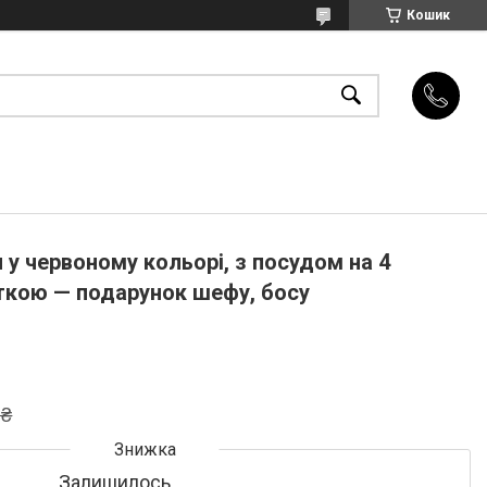
Кошик
л у червоному кольорі, з посудом на 4
іткою — подарунок шефу, босу
 ₴
Залишилось