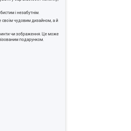
бистим і незабутнім.
е своїм чудовим дизайном, а й
принти чи зображення. Це може
лізованим подарунком.