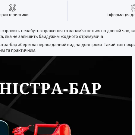
арактеристики
Інформація д
 справить незабутнє враження та запам'ятається на довгий час, ка
ка, яка не залишить байдужим жодного отримувача.
ра-бар зберегла первозданний вид на довгі роки. Такий тип покри
им та практичним.