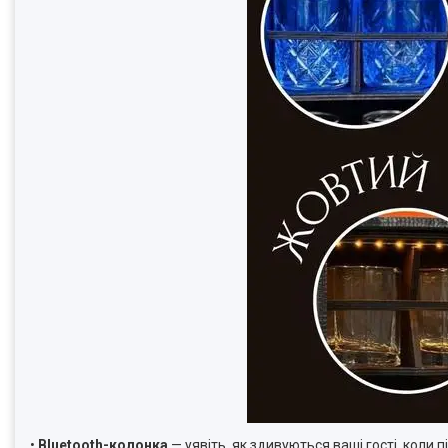
•
Bluetooth-колонка
— уявіть, як здивуються ваші гості, коли 