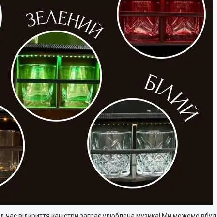
під час відкриття каністри заграє улюблена музика! Ми можемо вбуд