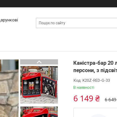
дарункові
Каністра-бар 20 
персони, з підсв
Код:
K20Z-RED-G-33
В наявності
6 149 ₴
6 649