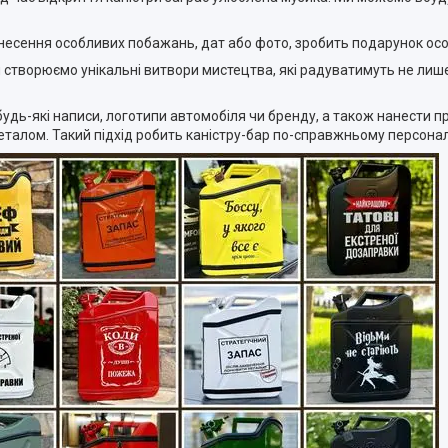
несення особливих побажань, дат або фото, зробить подарунок осо
 створюємо унікальні витвори мистецтва, які радуватимуть не лиш
 будь-які написи, логотипи автомобіля чи бренду, а також нанести 
еталом. Такий підхід робить каністру-бар по-справжньому персона