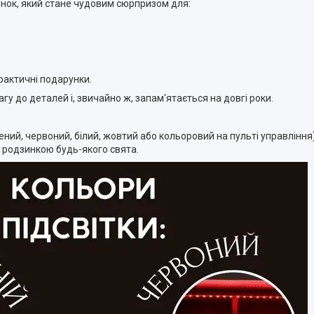
унок, який стане чудовим сюрпризом для:
 практичні подарунки.
гу до деталей і, звичайно ж, запам'ятається на довгі роки.
лений, червоний, білий, жовтий або кольоровий на пульті управлінн
 родзинкою будь-якого свята.